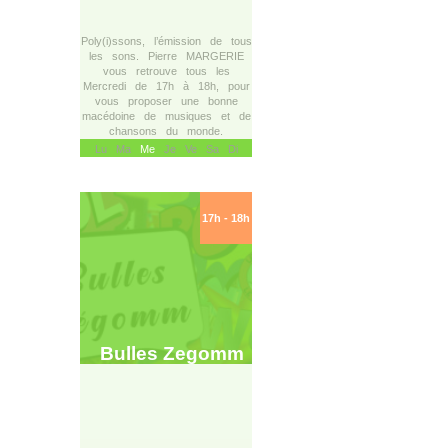
Poly(i)ssons, l’émission de tous
les sons. Pierre MARGERIE
vous retrouve tous les
Mercredi de 17h à 18h, pour
vous proposer une bonne
macédoine de musiques et de
chansons du monde.
Lu Ma
Me
Je Ve Sa Di
17h - 18h
Bulles Zegomm