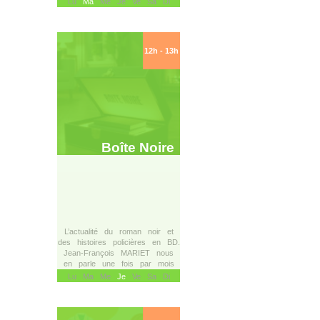
Lu
Ma
Me Je Ve Sa Di
12h - 13h
Boîte Noire
L’actualité du roman noir et
des histoires policières en BD.
Jean-François MARIET nous
en parle une fois par mois
Lu Ma Me
Je
Ve Sa Di