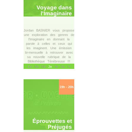
Voyage dans
l'Imaginaire
Jordan BASNIER vous propose
une exploration des genres de
l’Imaginaire en donnant la
parole à celles et ceux qui
les imaginent. Une émission
bi-mensuelle à retrouver avec
sa nouvelle rubrique de la
Bibliothèque Ténébreuse !!!
Lu Ma Me
Je
Ve Sa Di
19h - 20h
Éprouvettes et
Préjugés