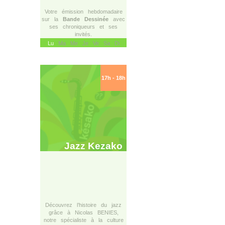
Votre émission hebdomadaire
sur la
Bande Dessinée
avec
ses chroniqueurs et ses
invités.
Lu
Ma Me Je Ve Sa Di
17h - 18h
Jazz Kezako
Découvrez l’histoire du jazz
grâce à Nicolas BENIES,
notre spécialiste à la culture