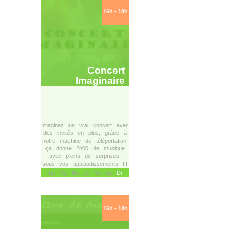
16h - 18h
Concert
Imaginaire
Imaginez un vrai concert avec
des invités en plus, grâce à
notre machine de téléportation,
ça donne 2h00 de musique
avec pleins de surprises,
sous vos applaudissements !!!
Lu Ma Me Je Ve Sa
Di
16h - 18h