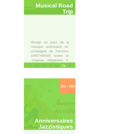
Musical Road
Trip
Voyage au pays de la
musique américaine en
compagnie de Florence
DARTHENAY, bottes et
chapeau obligatoires !!
Lu Ma Me Je Ve
Sa
Di
19h - 20h
Anniversaires
Jazzistiques