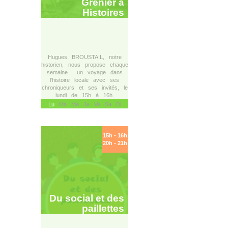
Grenier à
Histoires
Hugues BROUSTAIL, notre
historien, nous propose chaque
semaine un voyage dans
l’histoire locale avec ses
chroniqueurs et ses invités, le
lundi de 15h à 16h.
Lu
Ma Me Je Ve Sa Di
15h - 16h
20h - 21h
Du social et des
paillettes