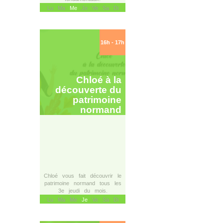
Lu Ma
Me
Je Ve Sa Di
16h - 17h
Chloé à la
découverte du
patrimoine
normand
Chloé vous fait découvrir le
patrimoine normand tous les
3e jeudi du mois.
Lu Ma Me
Je
Ve Sa Di