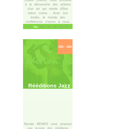
Louise CARRÉ nous emmène
à la découverte des artistes
d’un art qui mérite d’être
mieux connu . Avec ses
invités, le monde des
confidences s’ouvre à nous.
Lu
Ma
Me Je Ve Sa Di
19h - 20h
Rééditions Jazz
Nicolas BENIES vous propose
une écoute des rééditions