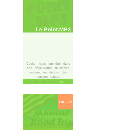
Le Point.MP3
Coelan nous emmène dans
ses découvertes musicales
souvent en dehors des
sentiers battus.
Lu Ma Me Je Ve
Sa
Di
17h - 18h