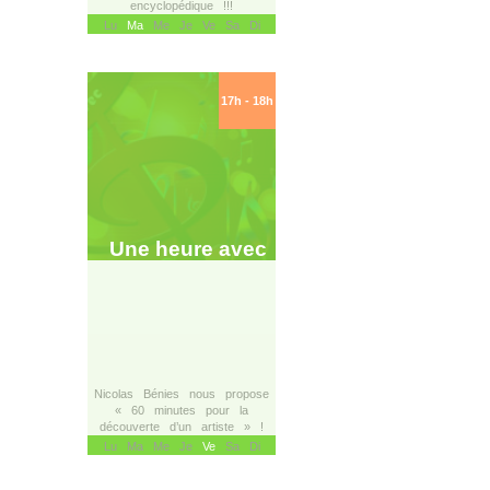
encyclopédique !!!
Lu
Ma
Me Je Ve Sa Di
17h - 18h
Une heure avec
Nicolas Bénies nous propose
« 60 minutes pour la
découverte d’un artiste » !
Lu Ma Me Je
Ve
Sa Di