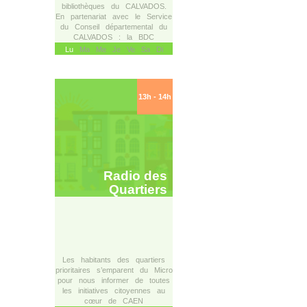
bibliothèques du CALVADOS.
En partenariat avec le Service
du Conseil départemental du
CALVADOS : la BDC
Lu
Ma Me Je Ve Sa Di
13h - 14h
Radio des
Quartiers
Les habitants des quartiers
prioritaires s’emparent du Micro
pour nous informer de toutes
les initiatives citoyennes au
cœur de CAEN