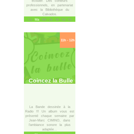
écouter. Des conteurs
professionnels, en partenariat
avec la Bibliothèque du
Calvados.
Lu
Ma
Me Je Ve Sa Di
11h - 12h
Coincez la Bulle
La Bande dessinée à la
Radio !!! Un album vous est
présenté chaque semaine par
Jean-Marc CIMINO, dans
l’ambiance sonore la plus
adaptée…