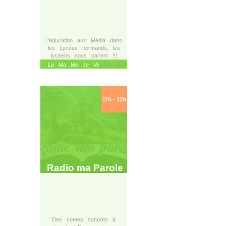
L’éducation aux Média dans
les Lycées normands, les
lycéens nous parlent !!!
Lu
Ma
Me
Je
Ve
Sa Di
11h - 12h
Radio ma Parole
Des contes sonores à