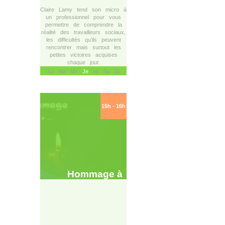
Claire Lamy tend son micro à
un professionnel pour vous
permettre de comprendre la
réalité des travailleurs sociaux,
les difficultés qu’ils peuvent
rencontrer mais surtout les
petites victoires acquises
chaque jour.
Lu Ma Me
Je
Ve Sa Di
15h - 16h
Hommage à