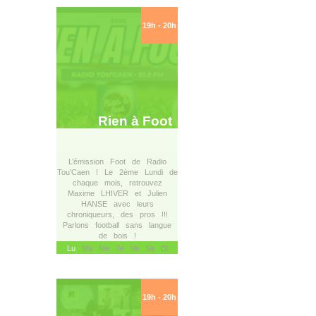
19h - 20h
Rien à Foot
L’émission Foot de Radio
Tou’Caen ! Le 2ème Lundi de
chaque mois, retrouvez
Maxime LHIVER et Julien
HANSE avec leurs
chroniqueurs, des pros !!!
Parlons football sans langue
de bois !
Lu
Ma Me Je Ve Sa Di
19h - 20h