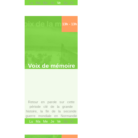
Lu Ma Me Je
Ve
Sa Di
13h - 13h
Voix de mémoire
Retour en parole sur cette
période clé de la grande
histoire, la fin de la seconde
guerre mondiale en Normandie
Lu
Ma
Me
Je
Ve
Sa Di