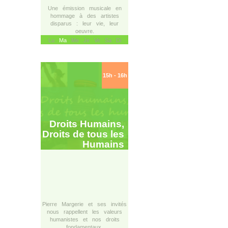
Une émission musicale en
hommage à des artistes
disparus : leur vie, leur
oeuvre.
Lu
Ma
Me Je Ve Sa Di
15h - 16h
Droits Humains,
Droits de tous les
Humains
Pierre Margerie et ses invités
nous rappellent les valeurs
humanistes et nos droits
fondamentaux.