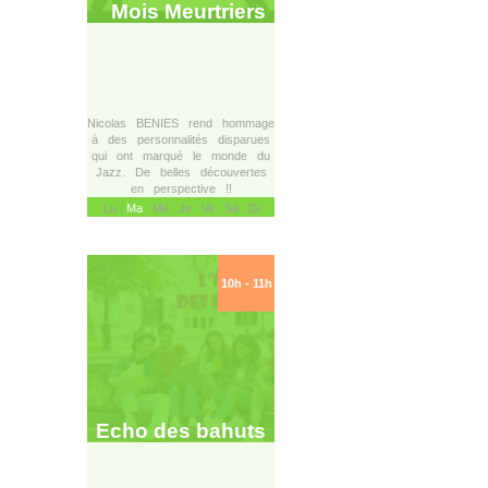
Mois Meurtriers
Nicolas BENIES rend hommage
à des personnalités disparues
qui ont marqué le monde du
Jazz. De belles découvertes
en perspective !!
Lu
Ma
Me Je Ve Sa Di
10h - 11h
Echo des bahuts