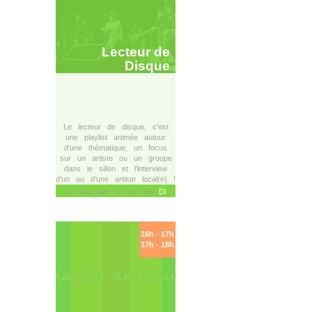
Lecteur de
Disque
Le lecteur de disque, c’est
une playlist animée autour
d’une thématique, un focus
sur un artiste ou un groupe
dans le sillon et l’interview
d’un ou d’une artiste local(e) !
Lu Ma Me Je Ve Sa
Di
16h - 17h
17h - 18h