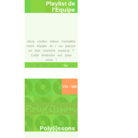
Playlist de
l'Equipe
Vous voulez mieux connaitre
notre équipe et / ou passer
un bon moment musical ?
Cette émission est pour
vous !
Lu Ma Me Je Ve
Sa
Di
17h - 18h
Poly(i)ssons