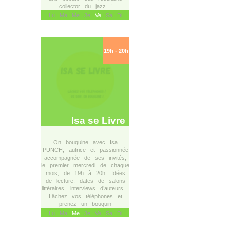
collector du jazz !
Lu Ma Me Je
Ve
Sa Di
19h - 20h
Isa se Livre
On bouquine avec Isa
PUNCH, autrice et passionnée
accompagnée de ses invités,
le premier mercredi de chaque
mois, de 19h à 20h. Idées
de lecture, dates de salons
littéraires, interviews d’auteurs…
Lâchez vos téléphones et
prenez un bouquin
Lu Ma
Me
Je Ve Sa Di