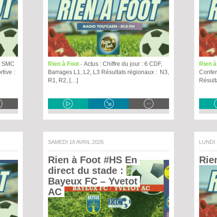
77 SMC
Rien à Foot -
Actus : Chiffre du jour : 6 CDF,
Rien à
tive :
Barrages L1, L2, L3 Résultats régionaux : N3,
Confer
R1, R2, […]
Résult
SAMEDI 18 AVRIL 2026
LUNDI
Rien à Foot #HS En 
Rie
direct du stade : 
Bayeux FC – Yvetot 
AC 