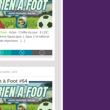
 Foot -
Actus : Chiffre du jour : 6 LDC,
ence ligueLigue 1, ligue 2 et national
ats régionaux : […]
 13 AVRIL 2026
n à Foot #54 