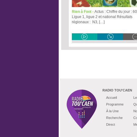
Rien à Foot -
Actus : Chiffre du jour : 
Ligue 1, ligue 2 et national Résultats
régionaux : N3, […]
RADIO TOU'CAEN
Accueil
Le
Programme
Qu
À la Une
No
Recherche
Co
Direct
Me