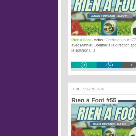
Rien à Foot -
Actus : Chiffre du jour : 
avec Mathieu Bodmer à la direction spor
la solution […]
LUNDI 27 AVRIL 2026
Rien à Foot #55 