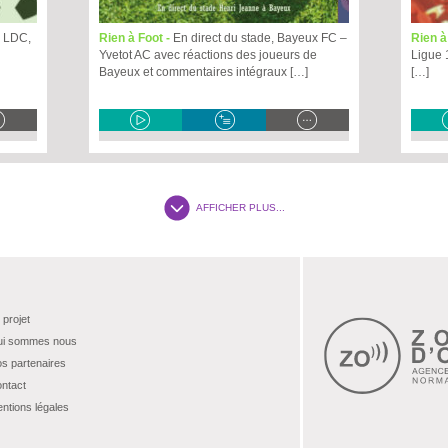
60 LDC,
Rien à Foot -
En direct du stade, Bayeux FC –
Rien à
Yvetot AC avec réactions des joueurs de
Ligue 1
Bayeux et commentaires intégraux […]
[…]
AFFICHER PLUS...
 projet
i sommes nous
s partenaires
ntact
ntions légales