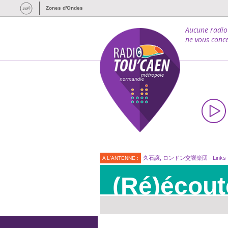
Zones d'Ondes
Aucune radio
ne vous conce
久石譲, ロンドン交響楽団 - Links
A L'ANTENNE :
(Ré)écout