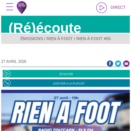
DIRECT
(Ré)écoute
ÉMISSIONS
/
RIEN À FOOT
/ RIEN À FOOT #55
27 AVRIL 2026
ÉCOUTER
AJOUTER A LA PLAYLIST