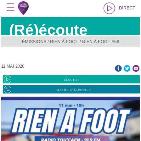
DIRECT
(Ré)écoute
ÉMISSIONS
/
RIEN À FOOT
/ RIEN À FOOT #56
11 MAI 2026
ÉCOUTER
AJOUTER A LA PLAYLIST