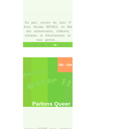
Du jazz, encore du Jazz !!!
Avec Nicolas BENIES, on fête
des anniversaires, d’albums,
d’artistes et d’évènements en
tous genres….
Lu Ma Me Je
Ve
Sa Di
19h - 20h
Parlons Queer