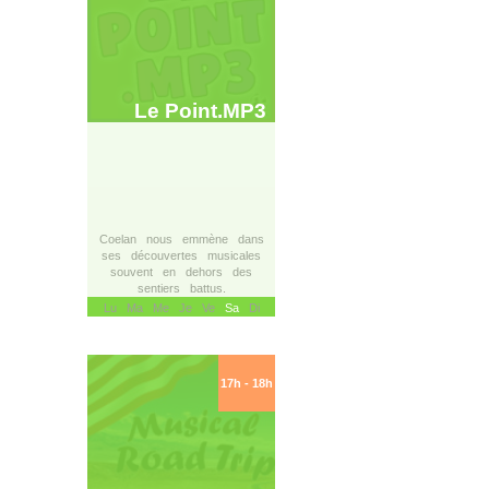
Le Point.MP3
Coelan nous emmène dans
ses découvertes musicales
souvent en dehors des
sentiers battus.
Lu Ma Me Je Ve
Sa
Di
17h - 18h