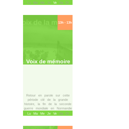
Lu Ma Me Je
Ve
Sa Di
13h - 13h
Voix de mémoire
Retour en parole sur cette
période clé de la grande
histoire, la fin de la seconde
guerre mondiale en Normandie
Lu
Ma
Me
Je
Ve
Sa Di