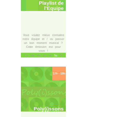
Playlist de
l'Equipe
Vous voulez mieux connaitre
notre équipe et / ou passer
un bon moment musical ?
Cette émission est pour
vous !
Lu Ma Me Je Ve
Sa
Di
17h - 18h
Poly(i)ssons