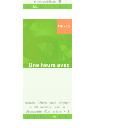
encyclopédique !!!
Lu
Ma
Me Je Ve Sa Di
17h - 18h
Une heure avec
Nicolas Bénies nous propose
« 60 minutes pour la
découverte d’un artiste » !
Lu Ma Me Je
Ve
Sa Di