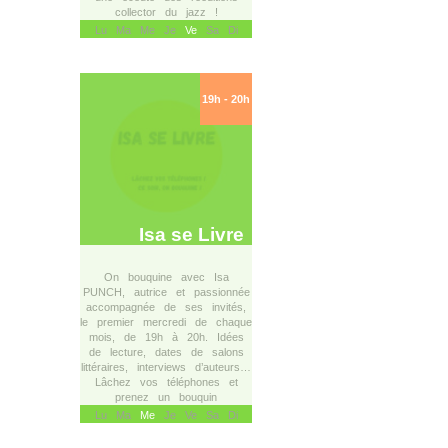
collector du jazz !
Lu Ma Me Je
Ve
Sa Di
19h - 20h
Isa se Livre
On bouquine avec Isa
PUNCH, autrice et passionnée
accompagnée de ses invités,
le premier mercredi de chaque
mois, de 19h à 20h. Idées
de lecture, dates de salons
littéraires, interviews d’auteurs…
Lâchez vos téléphones et
prenez un bouquin
Lu Ma
Me
Je Ve Sa Di