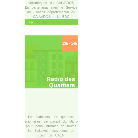
bibliothèques du CALVADOS.
En partenariat avec le Service
du Conseil départemental du
CALVADOS : la BDC
Lu
Ma Me Je Ve Sa Di
13h - 14h
Radio des
Quartiers
Les habitants des quartiers
prioritaires s’emparent du Micro
pour nous informer de toutes
les initiatives citoyennes au
cœur de CAEN