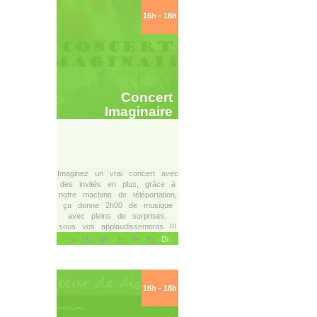
16h - 18h
Concert
Imaginaire
Imaginez un vrai concert avec
des invités en plus, grâce à
notre machine de téléportation,
ça donne 2h00 de musique
avec pleins de surprises,
sous vos applaudissements !!!
Lu Ma Me Je Ve Sa
Di
16h - 18h