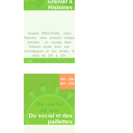
Grenier à
Histoires
Hugues BROUSTAIL, notre
historien, nous propose chaque
semaine un voyage dans
l’histoire locale avec ses
chroniqueurs et ses invités, le
lundi de 15h à 16h.
Lu
Ma Me Je Ve Sa Di
15h - 16h
20h - 21h
Du social et des
paillettes