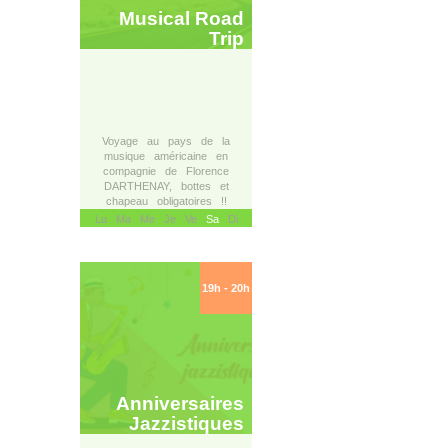
Musical Road
Trip
Voyage au pays de la
musique américaine en
compagnie de Florence
DARTHENAY, bottes et
chapeau obligatoires !!
Lu Ma Me Je Ve
Sa
Di
19h - 20h
Anniversaires
Jazzistiques