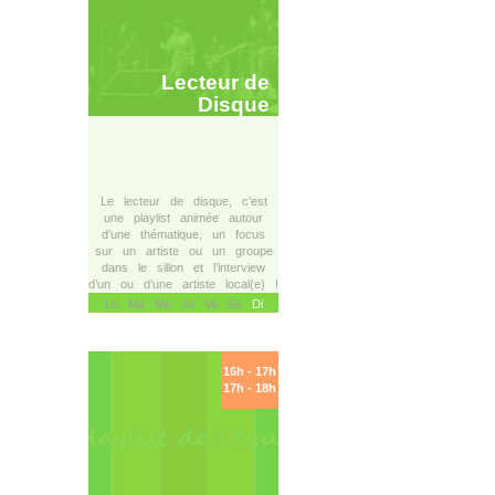
Lecteur de
Disque
Le lecteur de disque, c’est
une playlist animée autour
d’une thématique, un focus
sur un artiste ou un groupe
dans le sillon et l’interview
d’un ou d’une artiste local(e) !
Lu Ma Me Je Ve Sa
Di
16h - 17h
17h - 18h