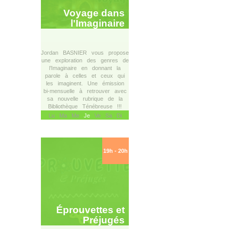
Voyage dans
l'Imaginaire
Jordan BASNIER vous propose
une exploration des genres de
l’Imaginaire en donnant la
parole à celles et ceux qui
les imaginent. Une émission
bi-mensuelle à retrouver avec
sa nouvelle rubrique de la
Bibliothèque Ténébreuse !!!
Lu Ma Me
Je
Ve Sa Di
19h - 20h
Éprouvettes et
Préjugés