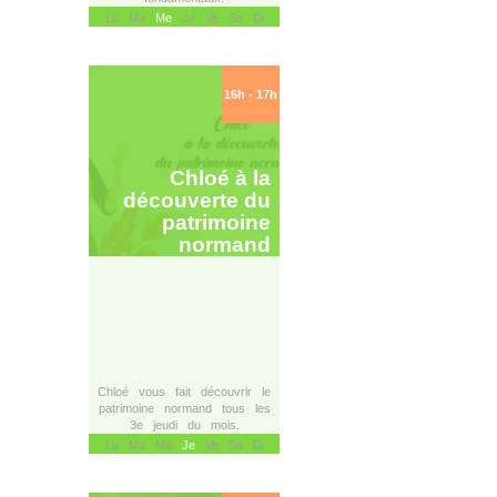
Lu Ma
Me
Je Ve Sa Di
16h - 17h
Chloé à la
découverte du
patrimoine
normand
Chloé vous fait découvrir le
patrimoine normand tous les
3e jeudi du mois.
Lu Ma Me
Je
Ve Sa Di