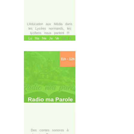
L’éducation aux Média dans
les Lycées normands, les
lycéens nous parlent !!!
Lu
Ma
Me
Je
Ve
Sa Di
11h - 12h
Radio ma Parole
Des contes sonores à