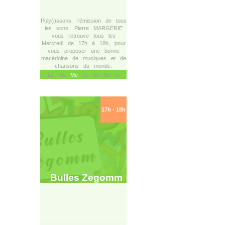
Poly(i)ssons, l’émission de tous
les sons. Pierre MARGERIE
vous retrouve tous les
Mercredi de 17h à 18h, pour
vous proposer une bonne
macédoine de musiques et de
chansons du monde.
Lu Ma
Me
Je Ve Sa Di
17h - 18h
Bulles Zegomm