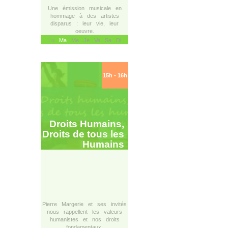
Une émission musicale en
hommage à des artistes
disparus : leur vie, leur
oeuvre.
Lu
Ma
Me Je Ve Sa Di
15h - 16h
Droits Humains,
Droits de tous les
Humains
Pierre Margerie et ses invités
nous rappellent les valeurs
humanistes et nos droits
fondamentaux.