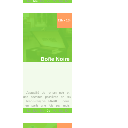
Lu
Ma
Me Je Ve Sa Di
12h - 13h
Boîte Noire
L’actualité du roman noir et
des histoires policières en BD.
Jean-François MARIET nous
en parle une fois par mois
Lu Ma Me
Je
Ve Sa Di