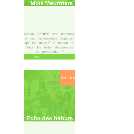
Mois Meurtriers
Nicolas BENIES rend hommage
à des personnalités disparues
qui ont marqué le monde du
Jazz. De belles découvertes
en perspective !!
Lu
Ma
Me Je Ve Sa Di
10h - 11h
Echo des bahuts