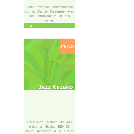
Votre émission hebdomadaire
sur la
Bande Dessinée
avec
ses chroniqueurs et ses
invités.
Lu
Ma Me Je Ve Sa Di
17h - 18h
Jazz Kezako
Découvrez l’histoire du jazz
grâce à Nicolas BENIES,
notre spécialiste à la culture