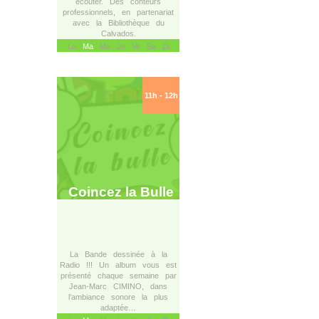
écouter. Des conteurs
professionnels, en partenariat
avec la Bibliothèque du
Calvados.
Lu
Ma
Me Je Ve Sa Di
11h - 12h
Coincez la Bulle
La Bande dessinée à la
Radio !!! Un album vous est
présenté chaque semaine par
Jean-Marc CIMINO, dans
l’ambiance sonore la plus
adaptée…