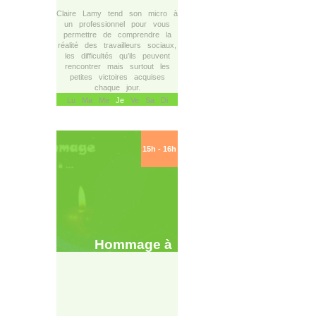
Claire Lamy tend son micro à
un professionnel pour vous
permettre de comprendre la
réalité des travailleurs sociaux,
les difficultés qu’ils peuvent
rencontrer mais surtout les
petites victoires acquises
chaque jour.
Lu Ma Me
Je
Ve Sa Di
15h - 16h
Hommage à