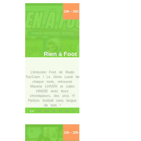
19h - 20h
Rien à Foot
L’émission Foot de Radio
Tou’Caen ! Le 2ème Lundi de
chaque mois, retrouvez
Maxime LHIVER et Julien
HANSE avec leurs
chroniqueurs, des pros !!!
Parlons football sans langue
de bois !
Lu
Ma Me Je Ve Sa Di
19h - 20h