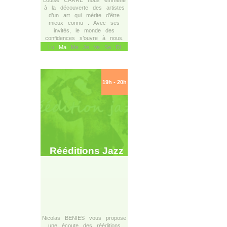
Louise CARRÉ nous emmène
à la découverte des artistes
d’un art qui mérite d’être
mieux connu . Avec ses
invités, le monde des
confidences s’ouvre à nous.
Lu
Ma
Me Je Ve Sa Di
19h - 20h
Rééditions Jazz
Nicolas BENIES vous propose
une écoute des rééditions