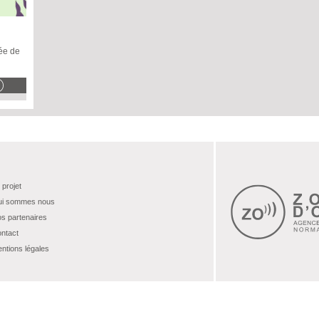
ée de
 projet
i sommes nous
s partenaires
ntact
ntions légales