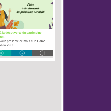
à la découverte du patrimoine
nd -
vous présente ce mois-ci le Haras
l du Pin !