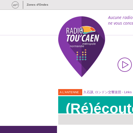
Zones d'Ondes
Aucune radio
ne vous conce
久石譲, ロンドン交響楽団 - Links
A L'ANTENNE :
(Ré)écout