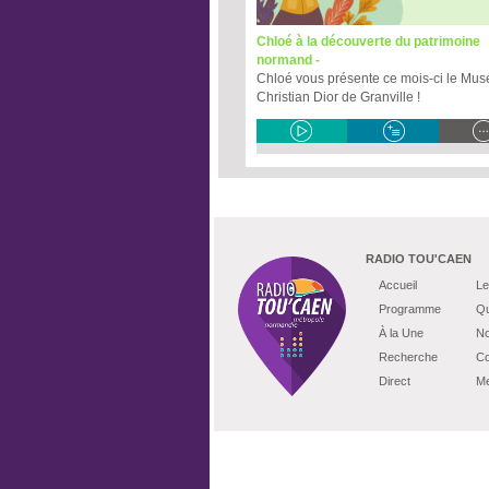
Chloé à la découverte du patrimoine
normand -
Chloé vous présente ce mois-ci le Mus
Christian Dior de Granville !
RADIO TOU'CAEN
Accueil
Le
Programme
Qu
À la Une
No
Recherche
Co
Direct
Me