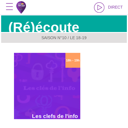
DIRECT
(Ré)écoute
SAISON N°10
/ LE 18-19
18h - 19h
Les clefs de l'info