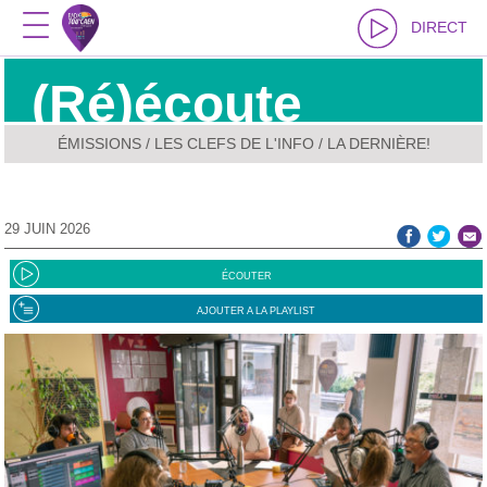
DIRECT
(Ré)écoute
ÉMISSIONS
/
LES CLEFS DE L'INFO
/ LA DERNIÈRE!
29 JUIN 2026
ÉCOUTER
AJOUTER A LA PLAYLIST