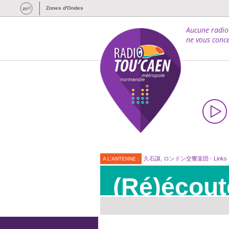
Zones d'Ondes
Aucune radio
ne vous conce
久石譲, ロンドン交響楽団 - Links
A L'ANTENNE :
(Ré)écout