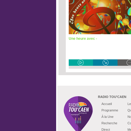
Une heure avec -
RADIO TOU'CAEN
Accueil
Le
Programme
Qu
À la Une
No
Recherche
Co
Direct
Me