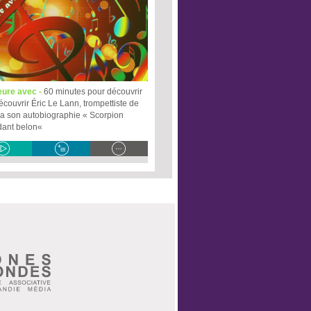
eure avec -
60 minutes pour découvrir
écouvrir Éric Le Lann, trompettiste de
via son autobiographie « Scorpion
dant belon«