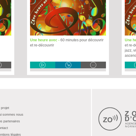
Une heure avec -
60 minutes pour découvrir
Une h
et re-découvrir
et re-d
jazz, 
ascen
 projet
i sommes nous
s partenaires
ntact
ntions légales