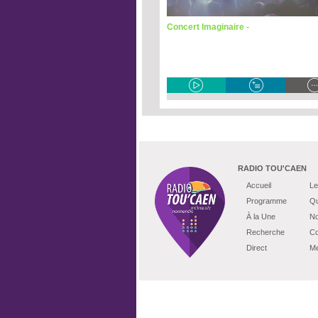
Concert Imaginaire -
RADIO TOU'CAEN
Accueil
Le
Programme
Qu
À la Une
No
Recherche
Co
Direct
Me