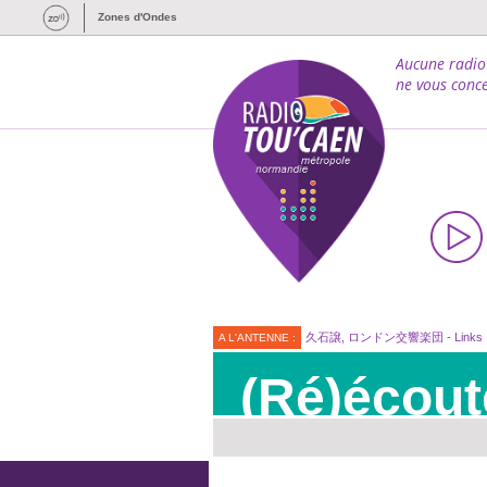
Zones d'Ondes
Aucune radio
ne vous conce
久石譲, ロンドン交響楽団 - Links
A L'ANTENNE :
(Ré)écout