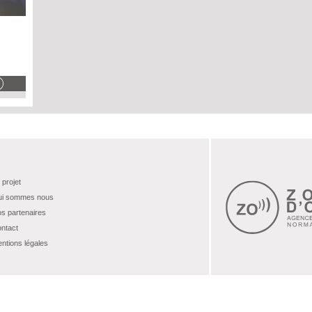
 projet
i sommes nous
s partenaires
ntact
ntions légales