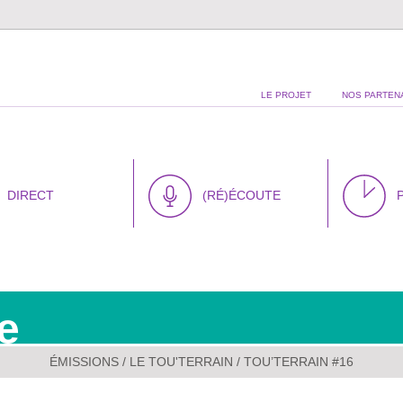
LE PROJET
NOS PARTEN
DIRECT
(RÉ)ÉCOUTE
e
ÉMISSIONS
/
LE TOU'TERRAIN
/ TOU’TERRAIN #16