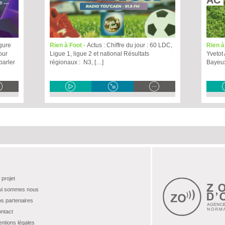
AC 
gure
Rien à Foot -
Actus : Chiffre du jour : 60 LDC,
Rien à
our
Ligue 1, ligue 2 et national Résultats
Yvetot
parler
régionaux : N3, […]
Bayeux
 projet
i sommes nous
s partenaires
ntact
ntions légales