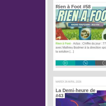
Rien à Foot #58 
Rien à Foot -
Actus : Chiffre du jour : 
avec Mathieu Bodmer à la direction spor
la solution […]
MARDI 28 AVRIL 2026
La Demi-heure de 
#43 