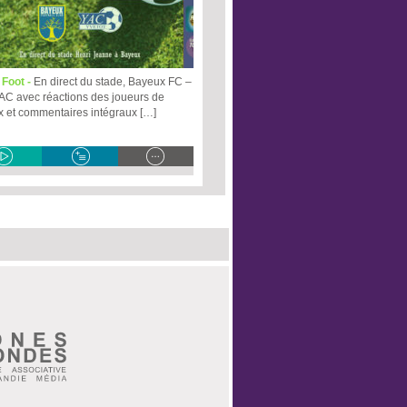
 Foot -
En direct du stade, Bayeux FC –
 AC avec réactions des joueurs de
 et commentaires intégraux […]