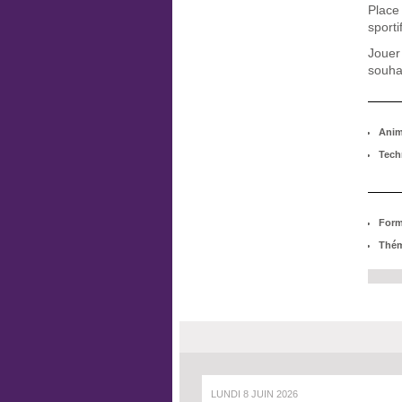
Place
sporti
Jouer 
souha
Anim
Tech
Form
Thém
LUNDI 8 JUIN 2026