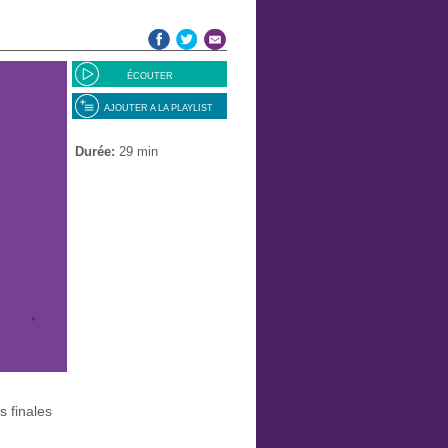
ÉCOUTER
AJOUTER A LA PLAYLIST
Durée:
29 min
s finales