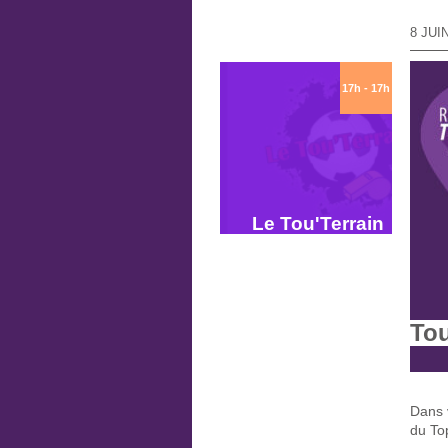
8 JUI
17h - 17h
Le Tou'Terrain
Tou
Dans 
du To