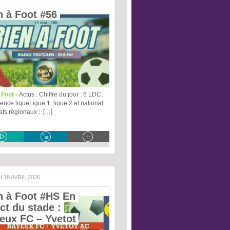
n à Foot #56 
 Foot -
Actus : Chiffre du jour : 6 LDC,
ence ligueLigue 1, ligue 2 et national
ats régionaux : […]
I 18 AVRIL 2026
n à Foot #HS En 
ct du stade : 
eux FC – Yvetot 