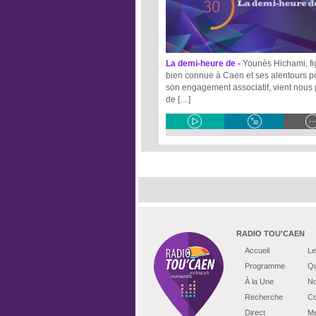
La demi-heure de -
Younès Hichami, fi
bien connue à Caen et ses alentours p
son engagement associatif, vient nous 
de […]
RADIO TOU'CAEN
Accueil
Le
Programme
Qu
À la Une
No
Recherche
Co
Direct
Me