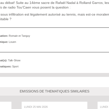
 au débat! Suite au 14ème sacre de Rafaël Nadal à Rolland Garros, le
fs de radio Tou’Caen vous posent la question :
sous infiltration est légalement autorisé au tennis, mais est-ce morale
itable ?
ation:
Romain et Tanguy
nique:
Louen
at(s):
Talk-Show
atiques:
Sport
EMISSIONS DE THEMATIQUES SIMILAIRES
LUNDI 25 MAI 2026
LUNDI