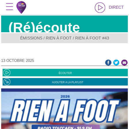
DIRECT
(Ré)écoute
ÉMISSIONS
/
RIEN À FOOT
/ RIEN À FOOT #43
13 OCTOBRE 2025
ÉCOUTER
AJOUTER A LA PLAYLIST