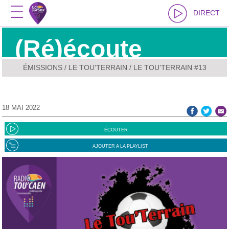
DIRECT
(Ré)écoute
ÉMISSIONS
/
LE TOU'TERRAIN
/ LE TOU’TERRAIN #13
18 MAI 2022
ÉCOUTER
AJOUTER A LA PLAYLIST