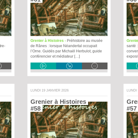
Grenier à Histoires -
Préhistoire au musée
Grenie
tre-
de Rânes : lorsque Néandertal occupait
santé :
l’Orne. Guidés par Michaël Herbulot, guide
conver
conférencier et médiateur […]
exposi
LUNDI 19 JANVIER 2026
LUNDI
Grenier à Histoires 
Gren
#58 
#57