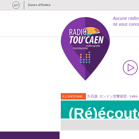
Zones d'Ondes
Aucune radio
ne vous conce
久石譲, ロンドン交響楽団 - Links
A L'ANTENNE :
(Ré)écout