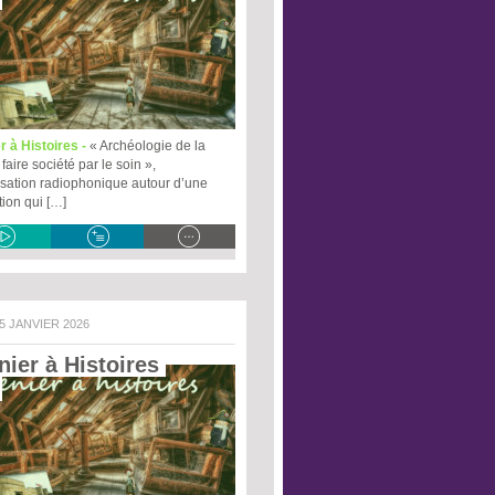
r à Histoires -
« Archéologie de la
 faire société par le soin »,
sation radiophonique autour d’une
tion qui […]
 5 JANVIER 2026
ier à Histoires 
 