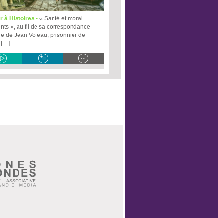
r à Histoires -
« Santé et moral
ents », au fil de sa correspondance,
oire de Jean Voleau, prisonnier de
 […]