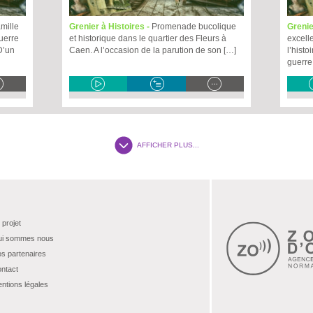
amille
Grenier à Histoires -
Promenade bucolique
Grenie
uerre
et historique dans le quartier des Fleurs à
excell
D’un
Caen. A l’occasion de la parution de son […]
l’hist
guerre
AFFICHER PLUS...
 projet
i sommes nous
s partenaires
ntact
ntions légales