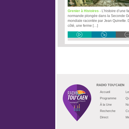
Grenier à Histoires -
L’histoire d’une f
normande plongée dans la Seconde G
mondiale racontée par Jean Quinette. 
côté, une ferme […]
RADIO TOU'CAEN
Accueil
Le
Programme
Qu
À la Une
No
Recherche
Co
Direct
Me