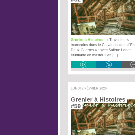
Grenier à Histoires -
« Travailleurs
marocains dans le Calvados, dans l’En
Deux-Guerres » : avec Solène Lorier,
étudiante en master 2 en […]
LUNDI 2 FÉVRIER 2026
Grenier à Histoires 
#59 