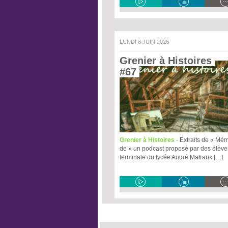
LUNDI 8 JUIN 2026
Grenier à Histoires 
#67 
Grenier à Histoires -
Extraits de « Mé
de » un podcast proposé par des élève
terminale du lycée André Malraux […]