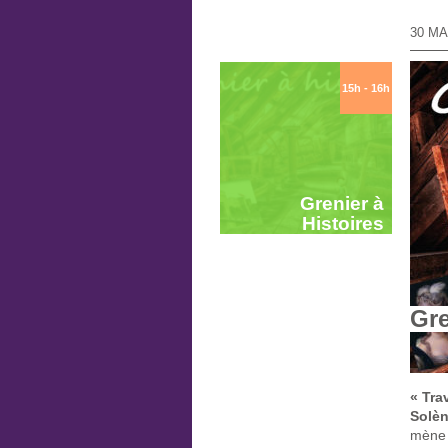
30 MA
15h - 16h
Grenier à
Histoires
Gre
« Tra
Solèn
mène 