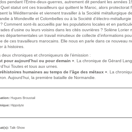
dos pendant l’Entre-deux-guerres, autrement dit pendant les années 1
Quel statut ont ces travailleurs qui quittent le Maroc, alors protectorat 
sent la Méditerranée et viennent travailler à la Société métallurgique d
die à Mondeville et Colombelles ou à la Société d’électro-métallurgie 
? Comment sont-ils accueillis par les populations locales et en particuli
ades d’usine ou leurs voisins dans les cités ouvrières ? Solène Lorier
ves départementales un travail minutieux de collecte d’informations pou
ace de ces travailleurs marocains. Elle nous en parle dans ce nouveau 
r à histoires.
s deux chroniques et chroniqueurs de l’émission :
st pour aujourd’hui ou pour demain »
. La chronique de Gérard Lang
rd’hui Toutes et tous aux urnes.
Préhistoires humaines au temps de l’âge des métaux »
. La chroniq
ron. Aujourd’hui, la première bataille de Normandie.
ation:
Hugues Broustail
nique:
Hippolyte
at(s):
Talk-Show