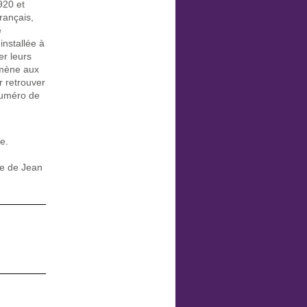
920 et
français,
e
installée à
er leurs
 mène aux
r retrouver
numéro de
e.
ue de Jean