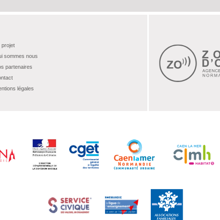
 projet
i sommes nous
s partenaires
ntact
ntions légales