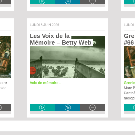
LUNDI 8 JUIN 2026
LUNDI
Les Voix de la 
Gren
Mémoire – Betty Web 
#66
moire
Voix de mémoire -
Grenie
s de
Marc Bl
Panthé
radiop