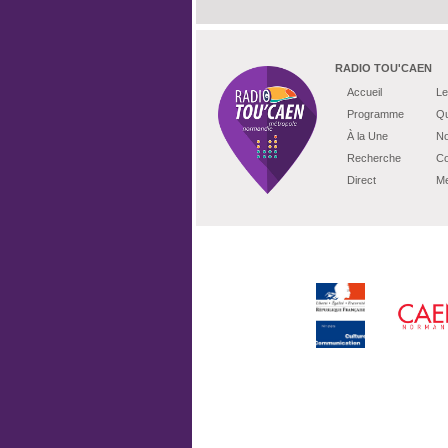
RADIO TOU'CAEN
Accueil
Le
Programme
Qu
À la Une
No
Recherche
Co
Direct
Me