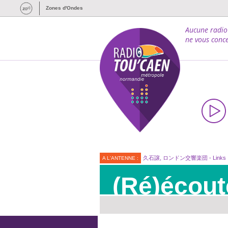
Zones d'Ondes
Aucune radio
ne vous conce
久石譲, ロンドン交響楽団 - Links
A L'ANTENNE :
(Ré)écout