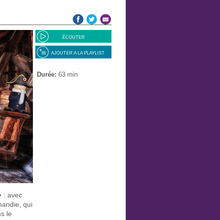
ÉCOUTER
AJOUTER A LA PLAYLIST
Durée:
63 min
»
: avec
mandie, qui
s le