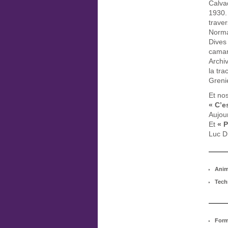
Calva
1930. 
traver
Norman
Dives 
camar
Archi
la tr
Grenie
Et no
« C’e
Aujou
Et
« 
Luc D
Anim
Tech
Form