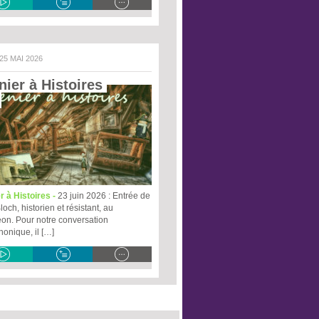
 25 MAI 2026
ier à Histoires 
 
r à Histoires -
23 juin 2026 : Entrée de
och, historien et résistant, au
on. Pour notre conversation
honique, il […]