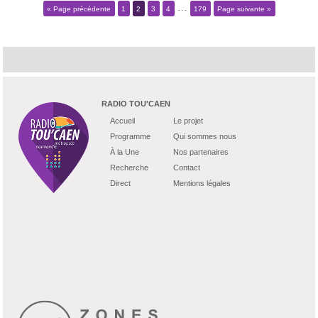
…
« Page précédente
1
2
3
4
179
Page suivante »
RADIO TOU'CAEN
Accueil
Le projet
Programme
Qui sommes nous
À la Une
Nos partenaires
Recherche
Contact
Direct
Mentions légales