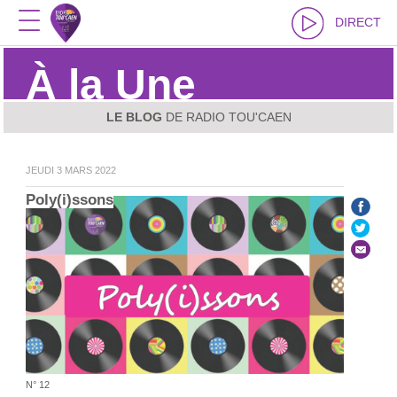
DIRECT
À la Une
LE BLOG
DE RADIO TOU'CAEN
JEUDI 3 MARS 2022
Poly(i)ssons
N° 12