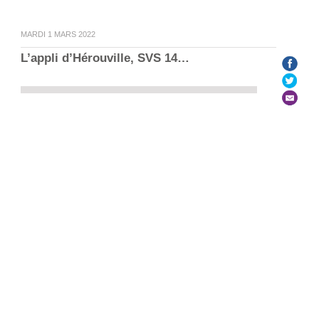
MARDI 1 MARS 2022
L’appli d’Hérouville, SVS 14…
Le Labo n°71