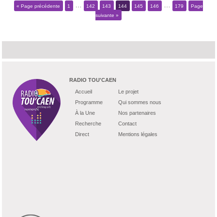
…
…
« Page précédente
1
142
143
144
145
146
179
Page
suivante »
RADIO TOU'CAEN
Accueil
Le projet
Programme
Qui sommes nous
À la Une
Nos partenaires
Recherche
Contact
Direct
Mentions légales