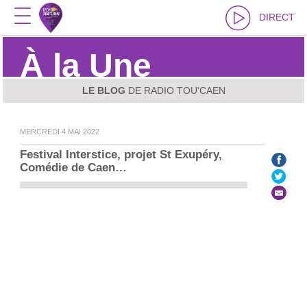
DIRECT
À la Une
LE BLOG
DE RADIO TOU'CAEN
MERCREDI 4 MAI 2022
Festival Interstice, projet St Exupéry, 
Le Labo n° 108
Comédie de Caen…