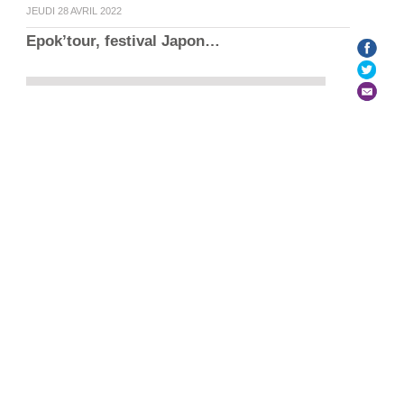
JEUDI 28 AVRIL 2022
Epok’tour, festival Japon…
Le Labo n° 105