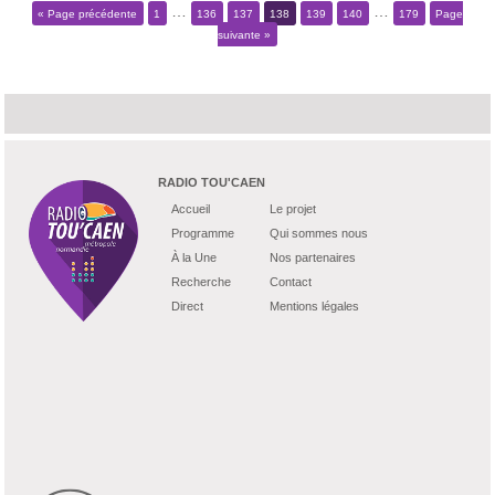
…
…
« Page précédente
1
136
137
138
139
140
179
Page
suivante »
RADIO TOU'CAEN
Accueil
Le projet
Programme
Qui sommes nous
À la Une
Nos partenaires
Recherche
Contact
Direct
Mentions légales