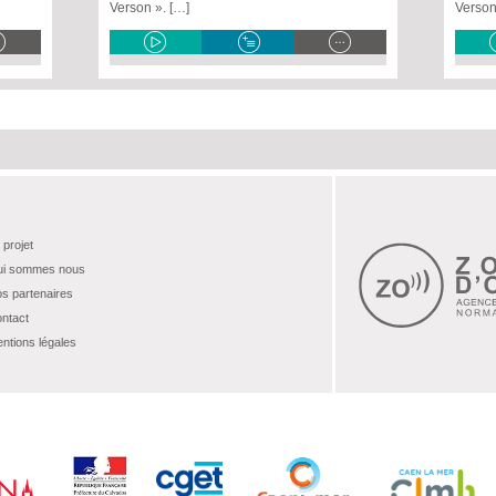
Verson ». […]
Verson
 projet
i sommes nous
s partenaires
ntact
ntions légales