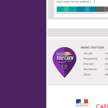
pour nous sur les actions […]
RADIO TOU'CAEN
Accueil
Le
Programme
Qu
À la Une
No
Recherche
Co
Direct
Me