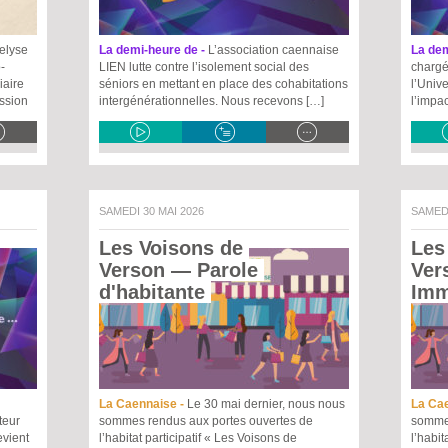
elyse
La demi-heure de -
L’association caennaise
La dem
-
LIEN lutte contre l’isolement social des
chargé
iaire
séniors en mettant en place des cohabitations
l’Univ
ission
intergénérationnelles. Nous recevons […]
l’impa
SAMEDI 30 MAI 2026
SAMED
Les Voisons de 
Les
Verson
 — Parole 
Ver
d'habitante 
Imm
La Caennaise -
Le 30 mai dernier, nous nous
La Ca
teur
sommes rendus aux portes ouvertes de
sommes
vient
l’habitat participatif « Les Voisons de
l’habit