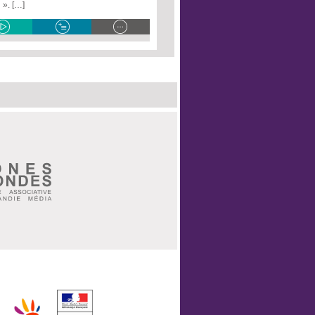
 ». […]