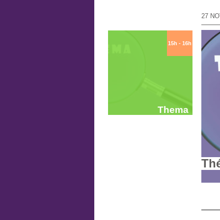
27 N
15h - 16h
Thema
Th