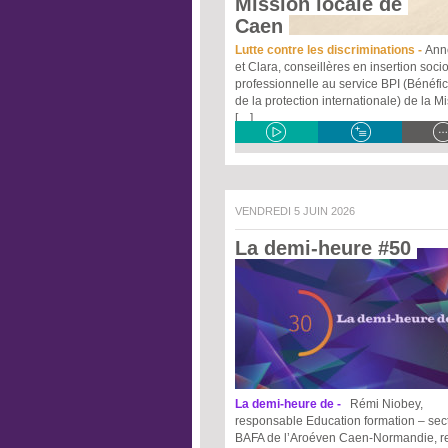
Mission locale de 
Caen 
Lutte contre les discriminations -
Ann
et Clara, conseillères en insertion socio
professionnelle au service BPI (Bénéfic
de la protection internationale) de la M
[…]
VENDREDI 5 JUIN 2026
La demi-heure #50 
La demi-heure de -
Rémi Niobey,
responsable Education formation – sec
BAFA de l’Aroéven Caen-Normandie, re