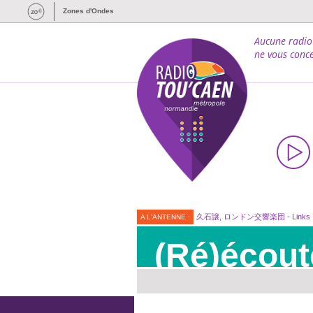
Zones d'Ondes
Aucune radio
ne vous conce
久石譲, ロンドン交響楽団 - Links
A L'ANTENNE :
(Ré)écout