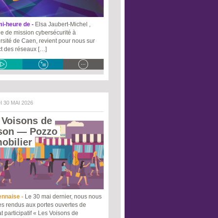
i-heure de -
Elsa Jaubert-Michel ,
e de mission cybersécurité à
ersité de Caen, revient pour nous sur
ct des réseaux […]
I 30 MAI 2026
 Voisons de 
son
 — Pozzo 
obilier 
ennaise -
Le 30 mai dernier, nous nous
 rendus aux portes ouvertes de
at participatif « Les Voisons de