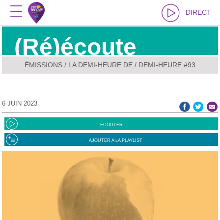
DIRECT
(Ré)écoute
ÉMISSIONS
/
LA DEMI-HEURE DE
/ DEMI-HEURE #93
6 JUIN 2023
ÉCOUTER
AJOUTER A LA PLAYLIST