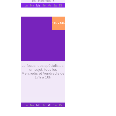
les mercredis !
Lu Ma
Me
Je Ve Sa Di
Le Focus
17h - 18h
Le focus, des spécialistes,
un sujet, tous les
Mercredis et Vendredis de
17h à 18h
Lu Ma
Me
Je
Ve
Sa Di