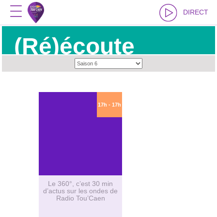
DIRECT
(Ré)écoute
Le 360°
17h - 17h
Le 360°, c’est 30 min
d’actus sur les ondes de
Radio Tou’Caen