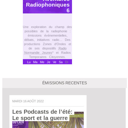
Radiophoniques
6
Une exploration du champ des
possibles de la radiophonie :
émissions événementielles,
débats, initiatives radio… Des
productions Zones d’Ondes et
de ses dispositifs
Radio
Normandie Jeunes
* et Radios
Temporaires Citoyennes.
Lu
Ma
Me
Je
Ve
Sa
Di
ÉMISSIONS RECENTES
MARDI 16 AOÛT 2022
Les Podcasts de l’été: 
Le sport et la guerre 