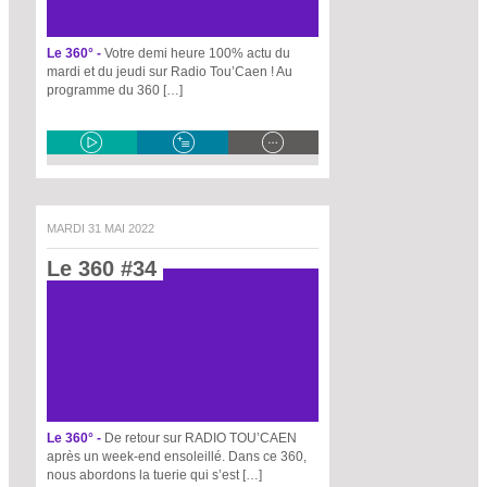
Le 360° -
Votre demi heure 100% actu du
mardi et du jeudi sur Radio Tou’Caen ! Au
programme du 360 […]
MARDI 31 MAI 2022
Le 360 #34 
Le 360° -
De retour sur RADIO TOU’CAEN
après un week-end ensoleillé. Dans ce 360,
nous abordons la tuerie qui s’est […]