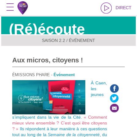
DIRECT
(Ré)écoute
SAISON 2.2
/ ÉVÉNEMENT
Aux micros, citoyens !
ÉMISSIONS PHARE -
Événement
À Caen,
les
jeunes
s’impliquent dans la vie de la Cité.
« Comment
mieux vivre ensemble ? C’est quoi être citoyens
? »
Ils répondent à leur manière à ces questions
tout au long de la
Semaine de la citoyenneté
, du