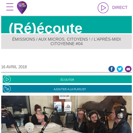
DIRECT
(Ré)écoute
ÉMISSIONS
/
AUX MICROS, CITOYENS !
/ L’APRÈS-MIDI
CITOYENNE #04
16 AVRIL 2018
ÉCOUTER
AJOUTER A LA PLAYLIST