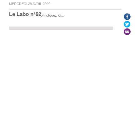
MERCREDI 29 AVRIL 2020
Le Labo n°92
Pour écouter l’émission, cliquez ici…