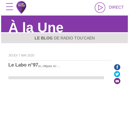
DIRECT
À la Une
LE BLOG
DE RADIO TOU'CAEN
JEUDI 7 MAI 2020
Le Labo n°97
Pour écouter l’émission, cliquez ici …