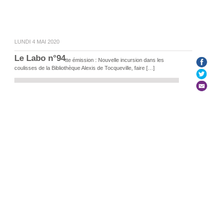
LUNDI 4 MAI 2020
Le Labo n°94
Au programme de cette émission : Nouvelle incursion dans les
coulisses de la Bibliothèque Alexis de Tocqueville, faire […]