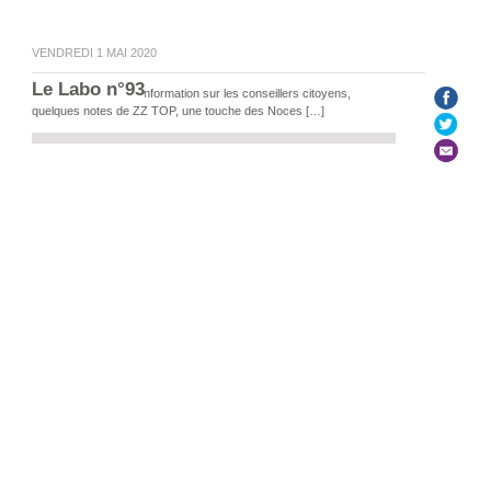
VENDREDI 1 MAI 2020
Le Labo n°93
Un peu de culture, d’information sur les conseillers citoyens,
quelques notes de ZZ TOP, une touche des Noces […]