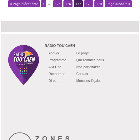
…
« Page précédente
1
175
176
177
178
179
Page suivante »
RADIO TOU'CAEN
Accueil
Le projet
Programme
Qui sommes nous
À la Une
Nos partenaires
Recherche
Contact
Direct
Mentions légales