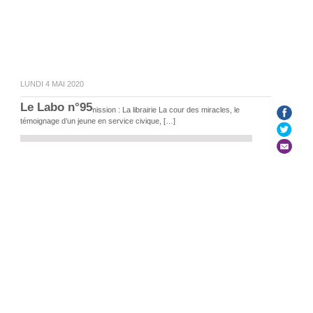
LUNDI 4 MAI 2020
Le Labo n°95
Au programme de l’émission : La librairie La cour des miracles, le
témoignage d’un jeune en service civique, […]