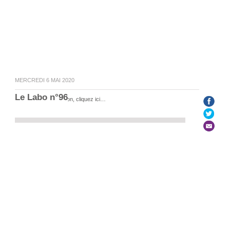
MERCREDI 6 MAI 2020
Le Labo n°96
Pour écouter l’émission, cliquez ici…