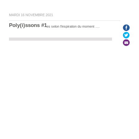
MARDI 16 NOVEMBRE 2021
Poly(i)ssons #1
Des chansons et musiques selon l’inspiration du moment ….