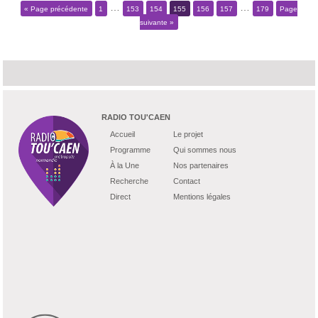
…
…
« Page précédente
1
153
154
155
156
157
179
Page
suivante »
RADIO TOU'CAEN
Accueil
Le projet
Programme
Qui sommes nous
À la Une
Nos partenaires
Recherche
Contact
Direct
Mentions légales