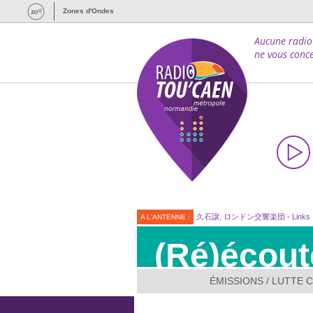
Zones d'Ondes
Aucune radio
ne vous conce
久石譲, ロンドン交響楽団 - Links
A L'ANTENNE :
(Ré)écout
ÉMISSIONS
/
LUTTE C