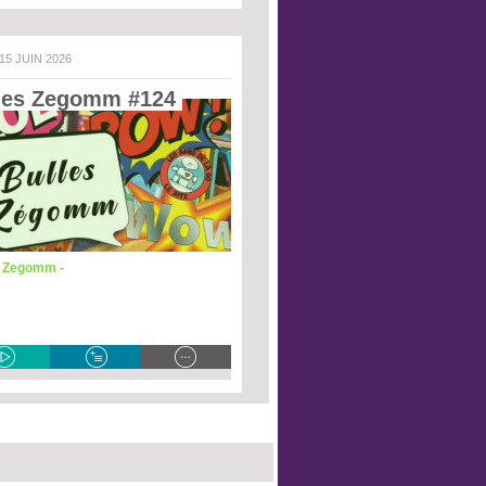
 15 JUIN 2026
les Zegomm #124 
s Zegomm -