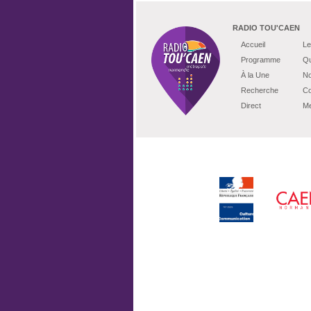
RADIO TOU'CAEN
Accueil
Le
Programme
Qu
À la Une
No
Recherche
Co
Direct
Me