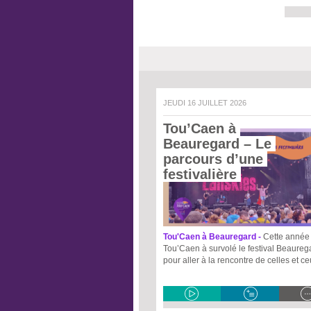
JEUDI 16 JUILLET 2026
Tou’Caen à 
Beauregard – Le 
parcours d’une 
festivalière 
Tou'Caen à Beauregard -
Cette année 
Tou’Caen à survolé le festival Beaureg
pour aller à la rencontre de celles et c