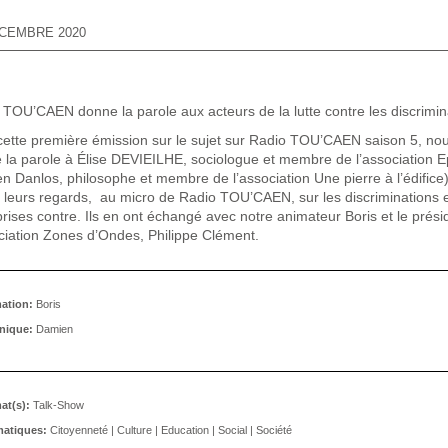
te contre les Discriminations –
ssion n°1
ÉCEMBRE 2020
 TOU’CAEN donne la parole aux acteurs de la lutte contre les discrimin
cette première émission sur le sujet sur Radio TOU’CAEN saison 5, no
 la parole à Élise DEVIEILHE, sociologue et membre de l’association
E
ien Danlos, philosophe et membre de l’association
Une pierre à l’édifice
é leurs regards, au micro de Radio TOU’CAEN, sur les discriminations et
rises contre. Ils en ont échangé avec notre animateur Boris et le prési
ociation Zones d’Ondes, Philippe Clément.
ation:
Boris
nique:
Damien
at(s):
Talk-Show
atiques:
Citoyenneté
|
Culture
|
Education
|
Social
|
Société