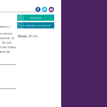
ÉCOUTER
ations !
AJOUTER A LA PLAYLIST
us avons
Durée:
30 min
picene
, et
). Ils ont
 les luttes
dent de