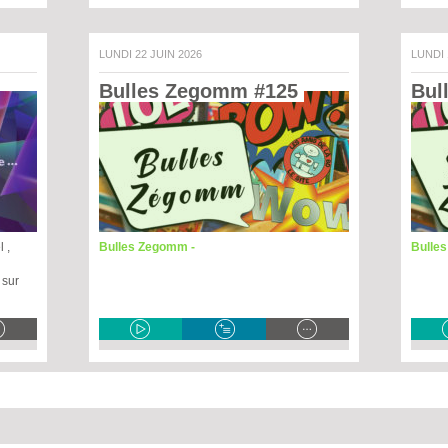
LUNDI 22 JUIN 2026
LUNDI
Bulles Zegomm #125 
Bul
 ,
Bulles Zegomm -
Bulle
 sur