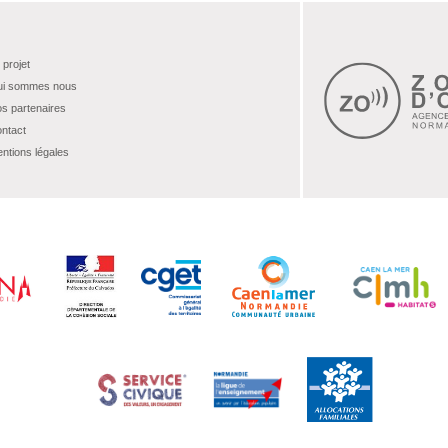
 projet
i sommes nous
s partenaires
ntact
ntions légales