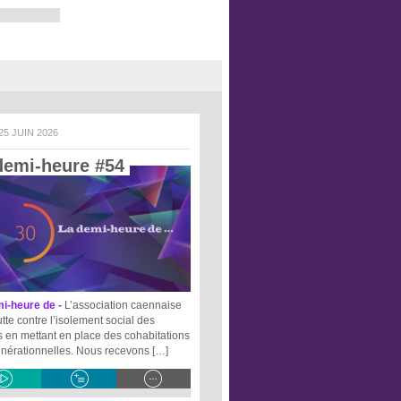
 25 JUIN 2026
demi-heure #54 
i-heure de -
L’association caennaise
tte contre l’isolement social des
s en mettant en place des cohabitations
énérationnelles. Nous recevons […]