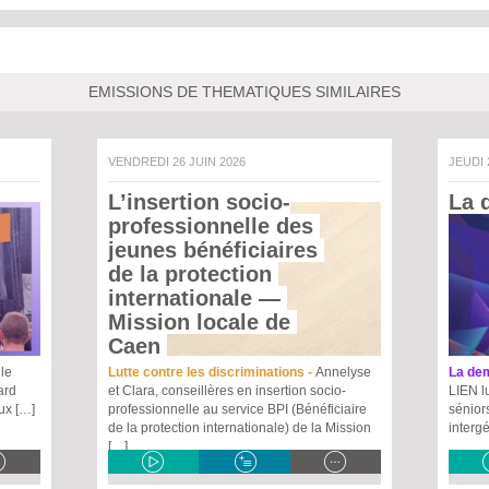
EMISSIONS DE THEMATIQUES SIMILAIRES
VENDREDI 26 JUIN 2026
JEUDI
L’insertion socio-
La 
professionnelle des 
jeunes bénéficiaires 
de la protection 
internationale
 — 
Mission locale de 
Caen 
le
Lutte contre les discriminations -
Annelyse
La dem
ard
et Clara, conseillères en insertion socio-
LIEN lu
eux […]
professionnelle au service BPI (Bénéficiaire
sénior
de la protection internationale) de la Mission
interg
[…]