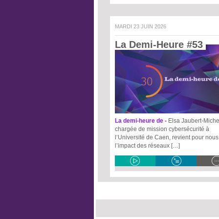
MARDI 23 JUIN 2026
La Demi-Heure #53 
La demi-heure de -
Elsa Jaubert-Michel
chargée de mission cybersécurité à
l’Université de Caen, revient pour nous
l’impact des réseaux […]