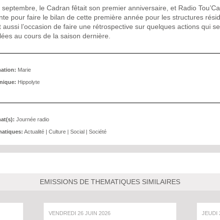
 septembre, le Cadran fêtait son premier anniversaire, et Radio Tou’Ca
te pour faire le bilan de cette première année pour les structures rési
t aussi l’occasion de faire une rétrospective sur quelques actions qui s
lées au cours de la saison dernière.
ation:
Marie
nique:
Hippolyte
at(s):
Journée radio
atiques:
Actualité
|
Culture
|
Social
|
Société
EMISSIONS DE THEMATIQUES SIMILAIRES
VENDREDI 26 JUIN 2026
JEUDI