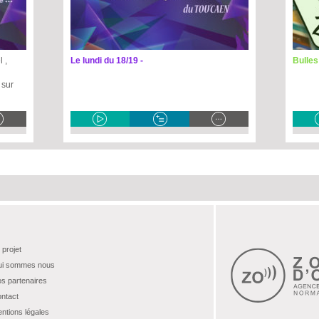
 ,
Le lundi du 18/19 -
Bulle
 sur
 projet
i sommes nous
s partenaires
ntact
ntions légales