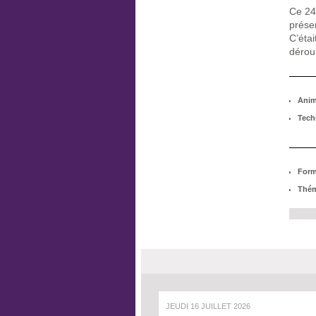
Ce 24
présen
C’étai
dérou
Anim
Tech
Form
Thém
JEUDI 16 JUILLET 2026