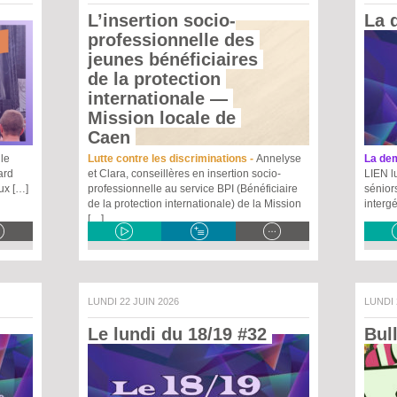
L’insertion socio-
La 
professionnelle des 
jeunes bénéficiaires 
de la protection 
internationale
 — 
Mission locale de 
Caen 
le
Lutte contre les discriminations -
Annelyse
La dem
ard
et Clara, conseillères en insertion socio-
LIEN lu
eux […]
professionnelle au service BPI (Bénéficiaire
sénior
de la protection internationale) de la Mission
interg
[…]
LUNDI 22 JUIN 2026
LUNDI
Le lundi du 18/19 #32 
Bul