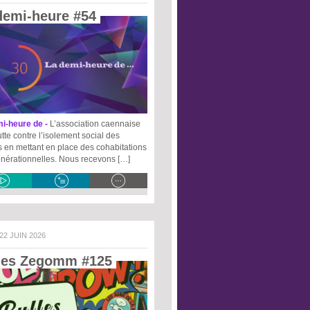
demi-heure #54 
i-heure de -
L’association caennaise
tte contre l’isolement social des
s en mettant en place des cohabitations
énérationnelles. Nous recevons […]
 22 JUIN 2026
les Zegomm #125 