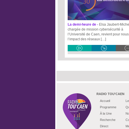
La demi-heure de -
Elsa Jaubert-Michel
chargée de mission cybersécurité à
l’Université de Caen, revient pour nous
l’impact des réseaux […]
RADIO TOU'CAEN
Accueil
Le
Programme
Qu
À la Une
No
Recherche
Co
Direct
Me