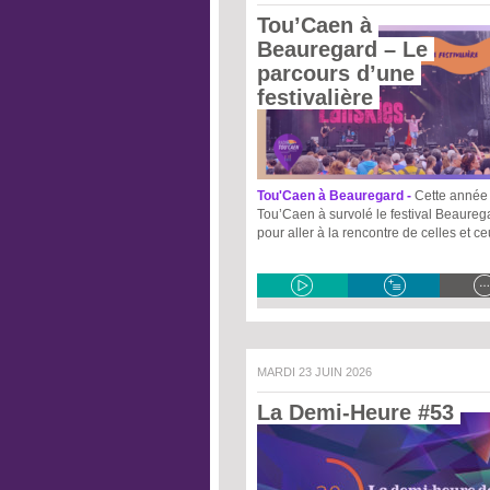
Tou’Caen à 
Beauregard – Le 
parcours d’une 
festivalière 
Tou'Caen à Beauregard -
Cette année 
Tou’Caen à survolé le festival Beaureg
pour aller à la rencontre de celles et c
MARDI 23 JUIN 2026
La Demi-Heure #53 