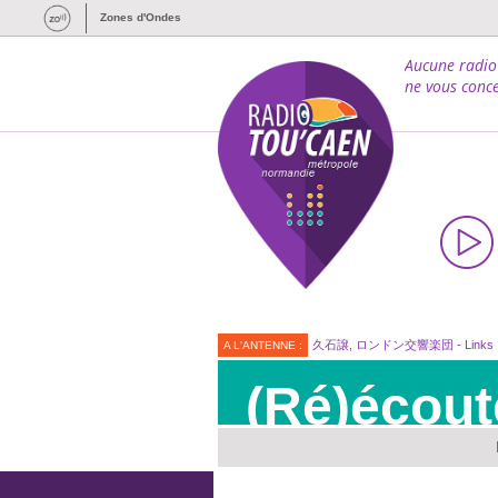
Zones d'Ondes
Aucune radio
ne vous conce
久石譲, ロンドン交響楽団 - Links
A L'ANTENNE :
(Ré)écout