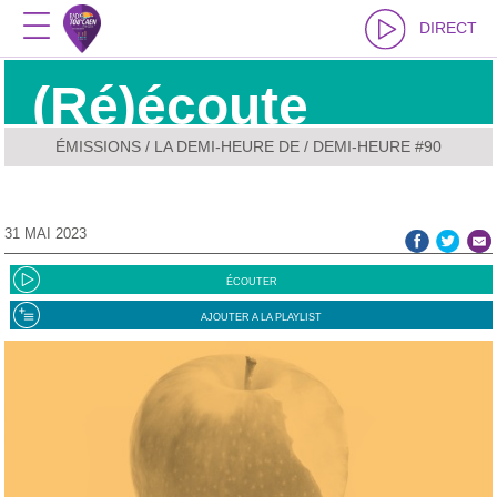
DIRECT
(Ré)écoute
ÉMISSIONS
/
LA DEMI-HEURE DE
/ DEMI-HEURE #90
31 MAI 2023
ÉCOUTER
AJOUTER A LA PLAYLIST