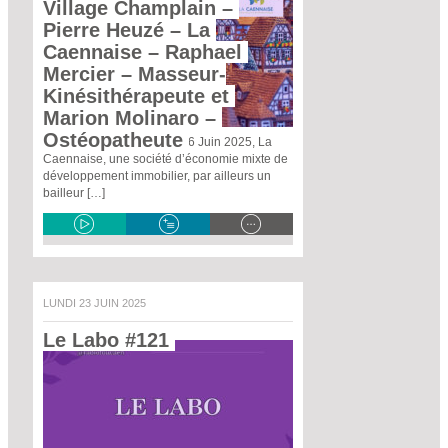
Village Champlain – 
Pierre Heuzé – La 
Caennaise – Raphael 
Mercier – Masseur-
Kinésithérapeute et 
Marion Molinaro – 
Ostéopatheute 
La Caennaise -
Le Jeudi 26 Juin 2025, La
Caennaise, une société d’économie mixte de
développement immobilier, par ailleurs un
bailleur […]
LUNDI 23 JUIN 2025
Le Labo #121 