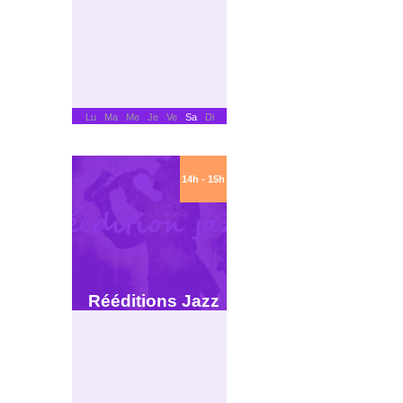
Lu Ma Me Je Ve
Sa
Di
14h - 15h
Rééditions Jazz