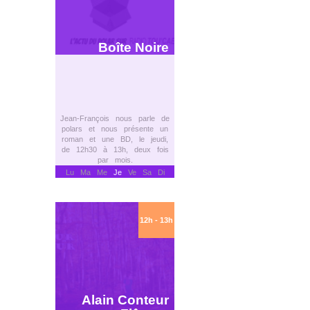
Boîte Noire
Jean-François nous parle de
polars et nous présente un
roman et une BD, le jeudi,
de 12h30 à 13h, deux fois
par mois.
Lu Ma Me
Je
Ve Sa Di
12h - 13h
Alain Conteur