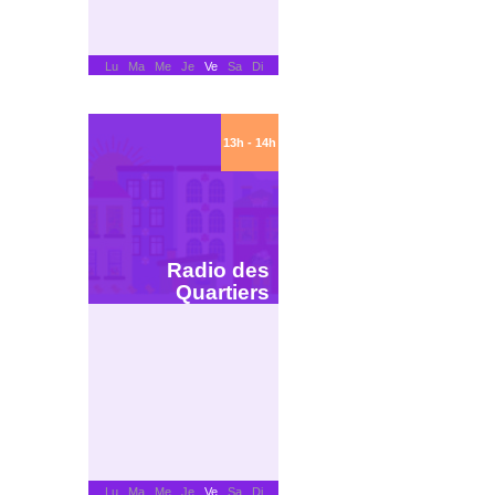
Plus d’informations sur le tunnel
:
https://letunnelcaen.fr/
Lu Ma Me Je
Ve
Sa Di
13h - 14h
Radio des
Quartiers
Lu Ma Me Je
Ve
Sa Di