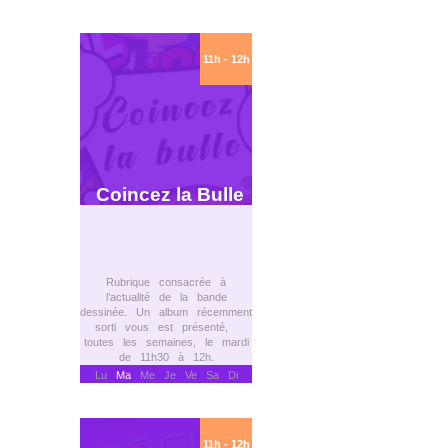
11h - 12h
Coincez la Bulle
Rubrique consacrée à
l’actualité de la bande
dessinée. Un album récemment
sorti vous est présenté,
toutes les semaines, le mardi
de 11h30 à 12h.
Lu
Ma
Me Je Ve Sa Di
11h - 12h