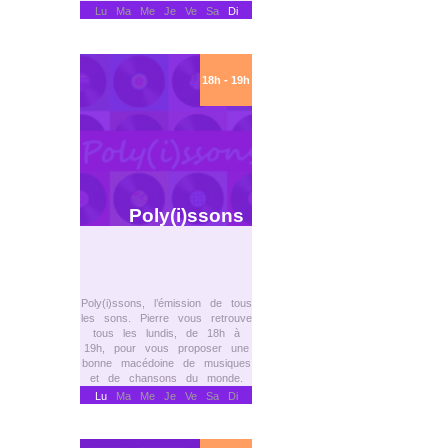
Lu Ma Me Je Ve Sa
Di
18h - 19h
Poly(i)ssons
Poly(i)ssons, l’émission de tous
les sons. Pierre vous retrouve
tous les lundis, de 18h à
19h, pour vous proposer une
bonne macédoine de musiques
et de chansons du monde.
Lu
Ma Me Je Ve Sa Di