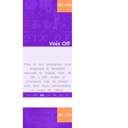
19h - 20h
Voix Off
Théo et ses comparses vous
proposent le deuxième
mercredi de chaque mois, de
19h à 20h. Invités et
chroniques sont au rendez-
vous pour leurs commentaires
et coups de cœurs.
Lu Ma
Me
Je Ve Sa Di
19h - 22h