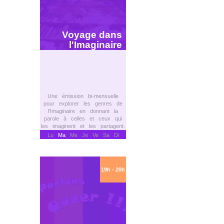
Voyage dans
l'Imaginaire
Une émission bi-mensuelle
pour explorer les genres de
l’Imaginaire en donnant la
parole à celles et ceux qui
les imaginent et les partagent.
Lu
Ma
Me Je Ve Sa Di
19h - 20h