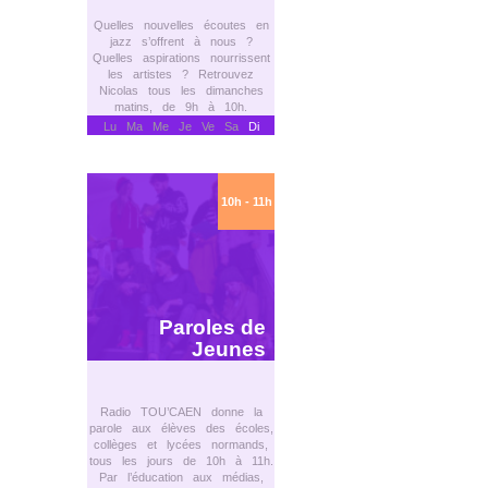
Quelles nouvelles écoutes en
jazz s’offrent à nous ?
Quelles aspirations nourrissent
les artistes ? Retrouvez
Nicolas tous les dimanches
matins, de 9h à 10h.
Lu Ma Me Je Ve Sa
Di
10h - 11h
Paroles de
Jeunes
Radio TOU’CAEN donne la
parole aux élèves des écoles,
collèges et lycées normands,
tous les jours de 10h à 11h.
Par l’éducation aux médias,