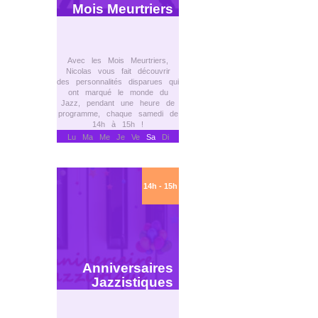
Mois Meurtriers
Avec les Mois Meurtriers,
Nicolas vous fait découvrir
des personnalités disparues qui
ont marqué le monde du
Jazz, pendant une heure de
programme, chaque samedi de
14h à 15h !
Lu Ma Me Je Ve
Sa
Di
14h - 15h
Anniversaires
Jazzistiques