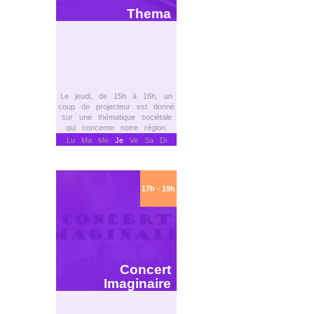
Thema
Le jeudi, de 15h à 16h, un
coup de projecteur est donné
sur une thématique sociétale
qui concerne notre région.
Lu Ma Me
Je
Ve Sa Di
17h - 19h
Concert
Imaginaire