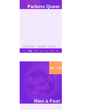
Parlons Queer
Ensemble, Parlons Queer !
Lu
Ma
Me Je Ve Sa Di
19h - 20h
Rien à Foot