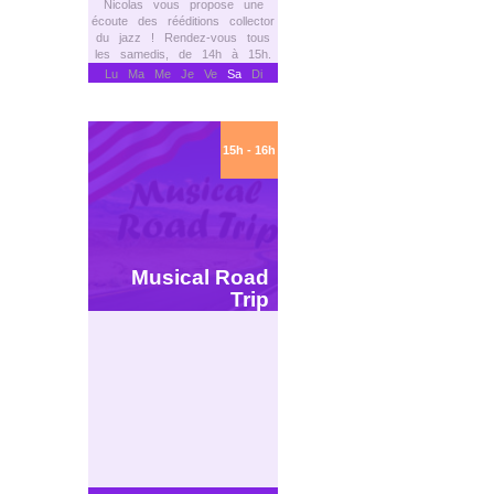
Nicolas vous propose une
écoute des rééditions collector
du jazz ! Rendez-vous tous
les samedis, de 14h à 15h.
Lu Ma Me Je Ve
Sa
Di
15h - 16h
Musical Road
Trip