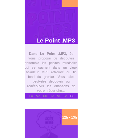
Le Point .MP3
Dans Le Point .MP3,
Je
vous propose de découvrir
ensemble les pépites musicales
qui se cachent dans un vieux
baladeur MP3 retrouvé au fin
fond du grenier. Vous allez
peut-être découvrir ou
redécouvrir les chansons de
votre répertoire…
Lu Ma Me Je Ve Sa
Di
12h - 13h