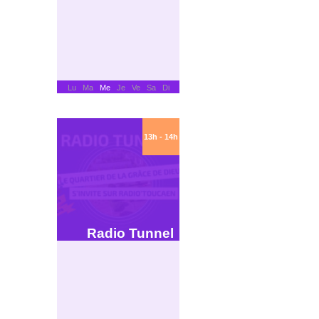
Lu Ma
Me
Je Ve Sa Di
13h - 14h
Radio Tunnel
Chaque premier vendredi du mois,
de 13h à 14h, la webradio de
quartier Radio Tunnel s’invite sur
l’antenne de Radio Tou’Caen. Une
heure d’émission consacrée au
quartier de La Grâce de Dieu et aux
activités bouillonnantes du tiers lieu
musiques et cultures Le Tunnel.