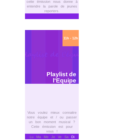
cette émission nous donne à
entendre la parole de jeunes
reporters.
11h - 12h
Playlist de
l'Equipe
Vous voulez mieux connaitre
notre équipe et / ou passer
un bon moment musical ?
Cette émission est pour
vous !
Lu Ma Me Je Ve Sa
Di