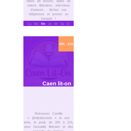
Idées de lecture, dates de
salons littéraires, interviews
d’auteurs… lâchez vos
téléphones et prenez un
bouquin !
Lu Ma
Me
Je Ve Sa Di
20h - 21h
Caen lit-on
Retrouvez Camille
« @ellydesmots » et ses
amis, le jeudi, de 20h à 21h,
pour l’actualité littéraire et des