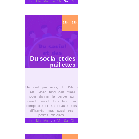
Lu Ma Me Je Ve
Sa
Di
15h - 16h
Du social et des
paillettes
Un jeudi par mois, de 15h à
16h, Claire tend son micro
pour donner la parole au
monde social dans toute sa
complexité et sa beauté, ses
difficultés mais aussi ses
petites victoires.
Lu Ma Me
Je
Ve Sa Di