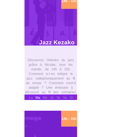
14h - 15h
Jazz Kezako
Découvrez l’histoire du jazz
grâce à Nicolas, tous les
mardis, de 14h à 15h.
Comment a-t-on intégré le
jazz radiophoniquement au fil
du temps ? Comment s’est-il
adapté ? Une émission à
découvrir au fil des semaines.
Lu
Ma
Me Je Ve Sa Di
14h - 15h