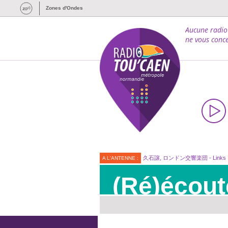
Zones d'Ondes
Aucune radio
ne vous conce
久石譲, ロンドン交響楽団 - Links
A L'ANTENNE :
(Ré)écout