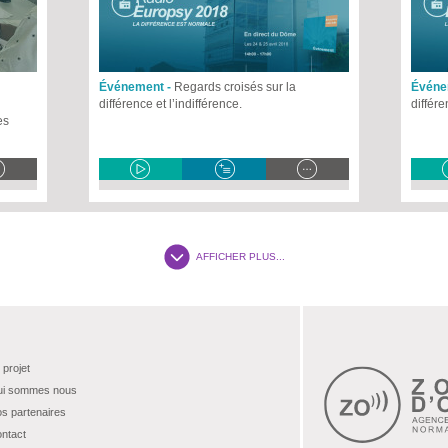
Événement -
Regards croisés sur la
Événe
différence et l’indifférence.
différe
es
AFFICHER PLUS...
 projet
i sommes nous
s partenaires
ntact