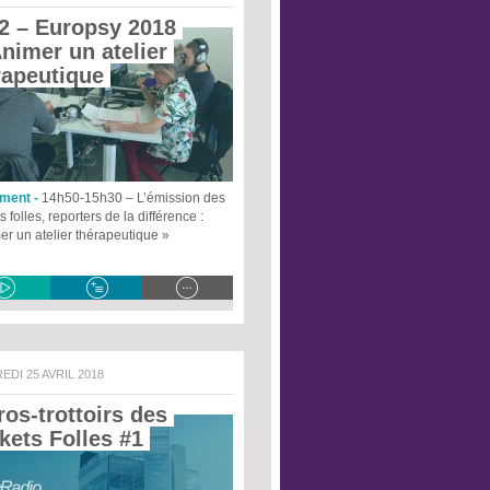
2 – Europsy 2018
nimer un atelier 
rapeutique 
ment -
14h50-15h30 – L’émission des
 folles, reporters de la différence :
er un atelier thérapeutique »
EDI 25 AVRIL 2018
os-trottoirs des 
kets Folles #1 