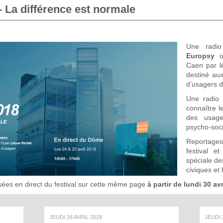
 La différence est normale
Une radio
Europsy
Caen par 
destiné aux
d’usagers d
Une radio 
connaître l
des usager
psycho-soci
Reportages,
festival e
spéciale d
civiques et
sées en direct du festival sur cette même page
à partir de lundi 30 avr
JEUDI 26 AVRIL 2018
JEUDI