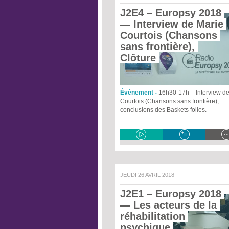
J2E4 – Europsy 2018
— Interview de Marie 
Courtois (Chansons 
sans frontière), 
Clôture 
Événement -
16h30-17h – Interview d
Courtois (Chansons sans frontière),
conclusions des Baskets folles.
JEUDI 26 AVRIL 2018
J2E1 – Europsy 2018
— Les acteurs de la 
réhabilitation 
psychique 