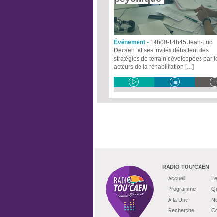
Événement -
14h00-14h45 Jean-Luc
Decaen et ses invités débattent des
stratégies de terrain développées par l
acteurs de la réhabilitation […]
RADIO TOU'CAEN
Accueil
Le
Programme
Qu
À la Une
No
Recherche
Co