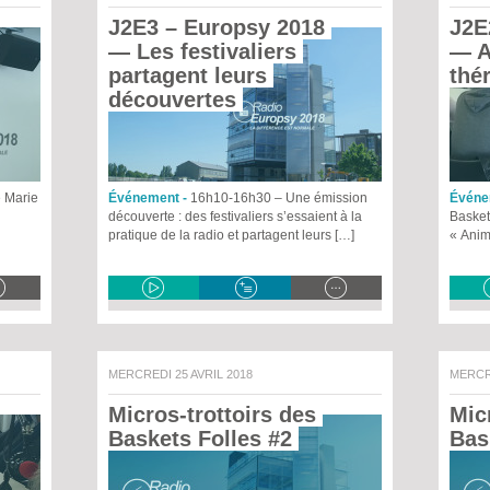
J2E3 – Europsy 2018
J2E
— Les festivaliers 
— A
partagent leurs 
thé
découvertes 
e Marie
Événement -
16h10-16h30 – Une émission
Événe
découverte : des festivaliers s’essaient à la
Baskets
pratique de la radio et partagent leurs […]
« Anim
MERCREDI 25 AVRIL 2018
MERCR
Micros-trottoirs des 
Micr
Baskets Folles #2 
Bas