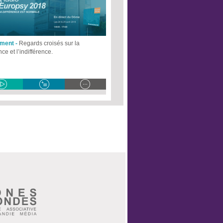
ment -
Regards croisés sur la
nce et l’indifférence.