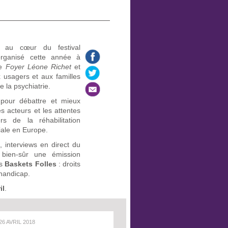
 au cœur du festival
organisé cette année à
le
Foyer Léone Richet
et
 usagers et aux familles
e la psychiatrie.
pour débattre et mieux
es acteurs et les attentes
s de la réhabilitation
ale en Europe.
 interviews en direct du
t bien-sûr une émission
es
Baskets Folles
: droits
 handicap.
il
.
 26 AVRIL 2018