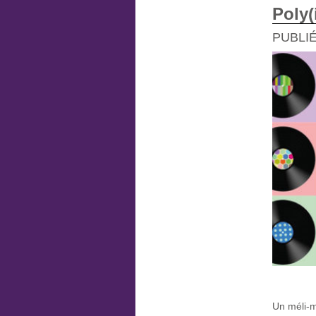
Poly(
PUBLIÉ
Un méli-m