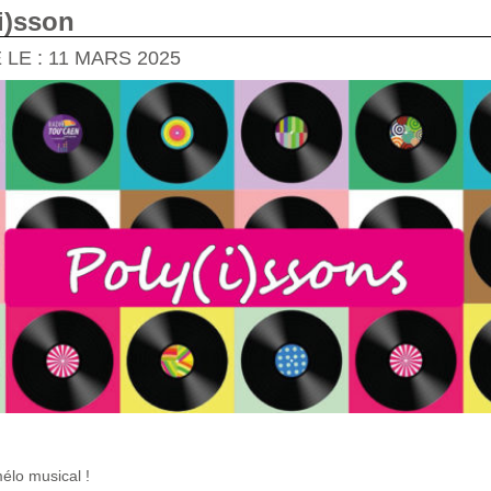
i)sson
 LE : 11 MARS 2025
élo musical !