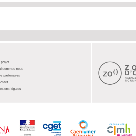
 projet
i sommes nous
s partenaires
ntact
ntions légales