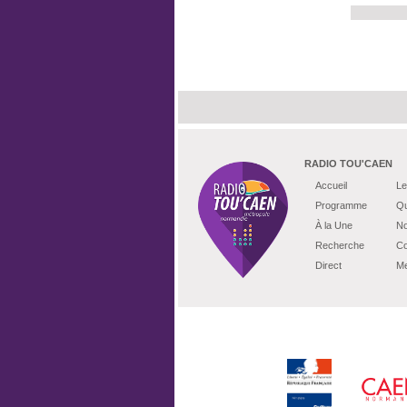
RADIO TOU'CAEN
Accueil
Le
Programme
Qu
À la Une
No
Recherche
Co
Direct
Me