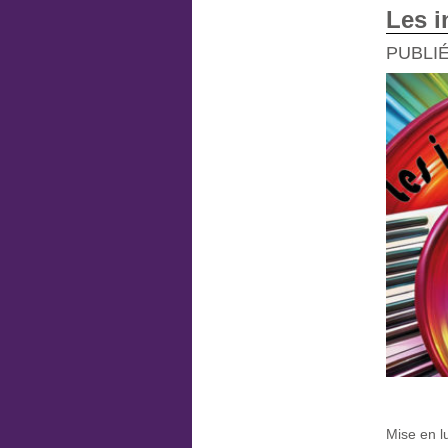
Les i
PUBLIÉ
Mise en l