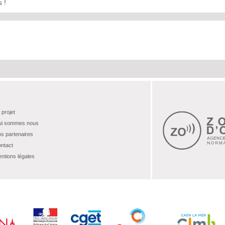
 !
 projet
i sommes nous
s partenaires
ntact
ntions légales