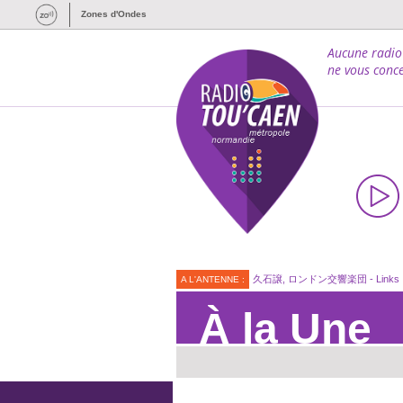
Zones d'Ondes
Aucune radio
ne vous conce
久石譲, ロンドン交響楽団 - Links
A L'ANTENNE :
À la Une