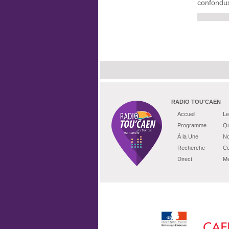
confondus
RADIO TOU'CAEN
Accueil
Le
Programme
Qu
À la Une
No
Recherche
Co
Direct
Me