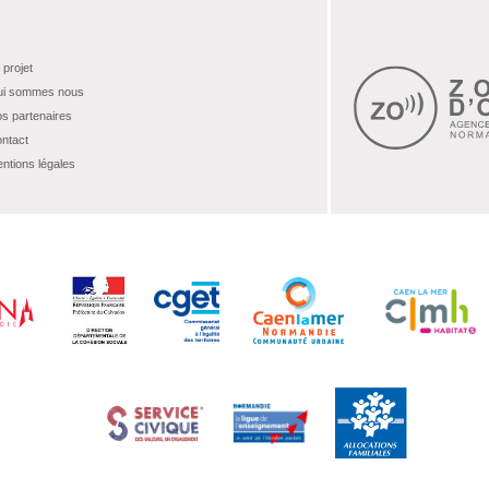
 projet
i sommes nous
s partenaires
ntact
ntions légales