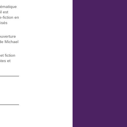
thématique
l est
e-fiction en
oisés
ouverture
de Michael
t fiction
tes et