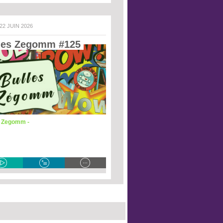
 22 JUIN 2026
les Zegomm #125 
s Zegomm -