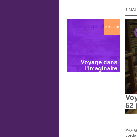
1 MAI
19h - 22h
Voyage dans
l'Imaginaire
Voy
52 
Voyage
Jordan