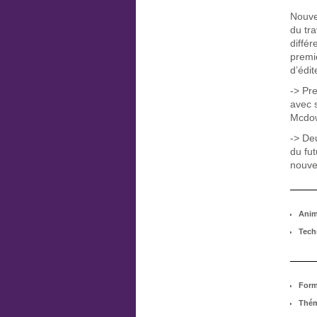
Nouve
du tra
différ
premi
d’édit
-> Pr
avec 
Mcdow
-> Deu
du fu
nouvel
Anim
Tech
Form
Thém