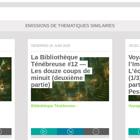
EMISSIONS DE THEMATIQUES SIMILAIRES
VENDREDI 26 JUIN 2026
JEUDI
La Bibliothèque 
Voy
Ténébreuse #12
 — 
l’Im
Les douze coups de 
L’éc
minuit (deuxième 
(1/3
partie) 
part
Pes
Bibliothèque Ténébreuse -
Voyage