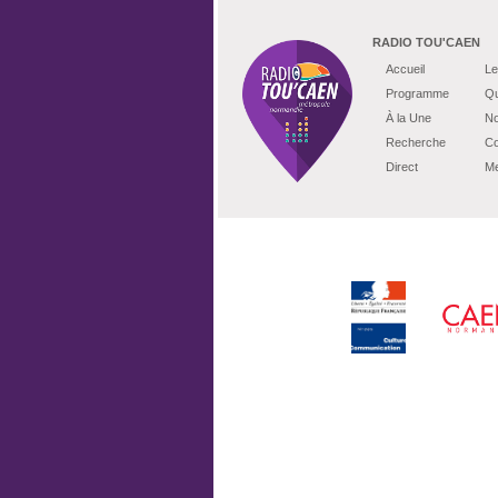
RADIO TOU'CAEN
Accueil
Le
Programme
Qu
À la Une
No
Recherche
Co
Direct
Me