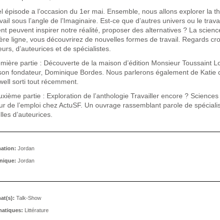
l épisode a l’occasion du 1er mai. Ensemble, nous allons explorer la 
vail sous l’angle de l’Imaginaire. Est-ce que d’autres univers ou le travai
ent peuvent inspirer notre réalité, proposer des alternatives ? La scienc
ère ligne, vous découvrirez de nouvelles formes de travail. Regards cr
eurs, d’auteurices et de spécialistes.
emière partie : Découverte de la maison d’édition Monsieur Toussaint L
son fondateur, Dominique Bordes. Nous parlerons également de Katie 
ell sorti tout récemment.
xième partie : Exploration de l’anthologie Travailler encore ? Sciences e
tur de l’emploi chez ActuSF. Un ouvrage rassemblant parole de spécialis
les d’auteurices.
ation:
Jordan
nique:
Jordan
at(s):
Talk-Show
atiques:
Littérature