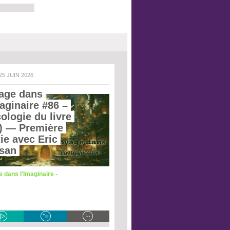
 25 JUIN 2026
age dans 
aginaire #86 – 
ologie du livre 
)
 — Première 
ie avec Eric 
san 
 dans l'Imaginaire -