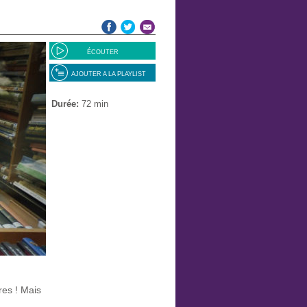
ÉCOUTER
AJOUTER A LA PLAYLIST
Durée:
72 min
res ! Mais