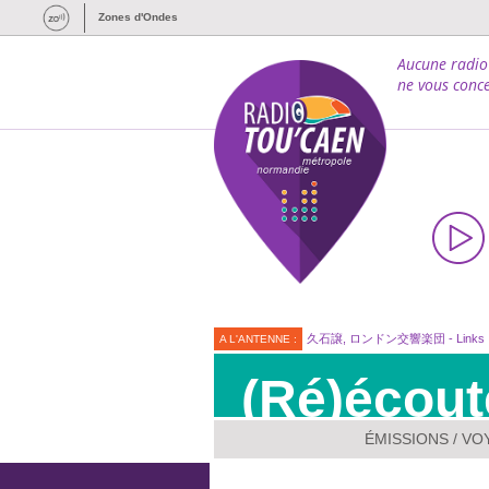
Zones d'Ondes
Aucune radio
ne vous conce
久石譲, ロンドン交響楽団 - Links
A L'ANTENNE :
(Ré)écout
ÉMISSIONS
/
VOY