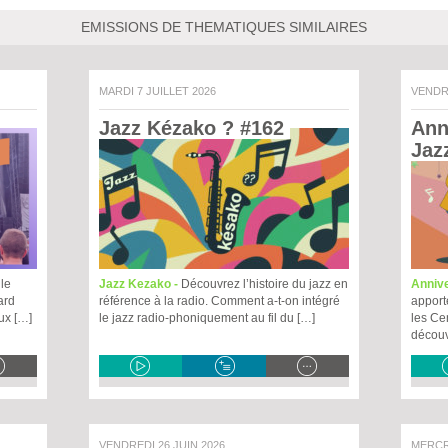
EMISSIONS DE THEMATIQUES SIMILAIRES
MARDI 7 JUILLET 2026
VENDR
Jazz Kézako ? #162 
Ann
Jaz
le
Jazz Kezako -
Découvrez l’histoire du jazz en
Annive
ard
référence à la radio. Comment a-t-on intégré
apport
eux […]
le jazz radio-phoniquement au fil du […]
les Ce
découv
VENDREDI 26 JUIN 2026
MERC