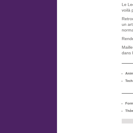
Le Le
voilà 
Retrou
un ar
norma
Rende
Maille
dans l
Anim
Tech
Form
Thém