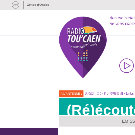
Zones d'Ondes
Aucune radio
ne vous conce
久石譲, ロンドン交響楽団 - Links
A L'ANTENNE :
(Ré)écout
ÉMISS