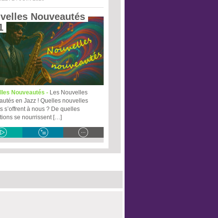
velles Nouveautés 
1 
lles Nouveautés -
Les Nouvelles
utés en Jazz ! Quelles nouvelles
s s’offrent à nous ? De quelles
ations se nourrissent […]