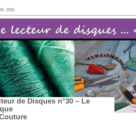
RIL 2025
teur de Disques n°30 – Le
sque
 Couture