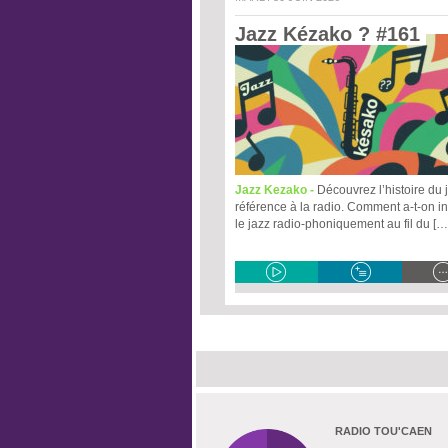
Jazz Kézako ? #161 
Jazz Kezako -
Découvrez l’histoire du 
référence à la radio. Comment a-t-on i
le jazz radio-phoniquement au fil du […
RADIO TOU'CAEN