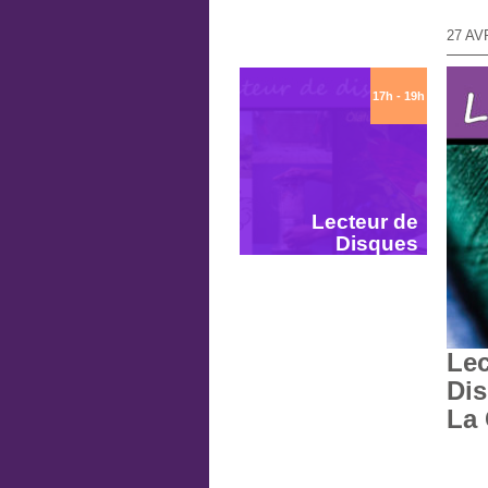
27 AV
17h - 19h
Lecteur de
Disques
Lec
Di
La