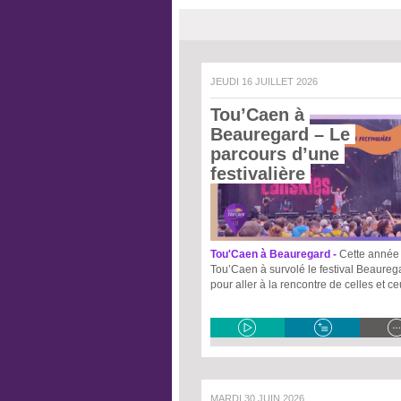
JEUDI 16 JUILLET 2026
Tou’Caen à 
Beauregard – Le 
parcours d’une 
festivalière 
Tou'Caen à Beauregard -
Cette année 
Tou’Caen à survolé le festival Beaureg
pour aller à la rencontre de celles et c
MARDI 30 JUIN 2026