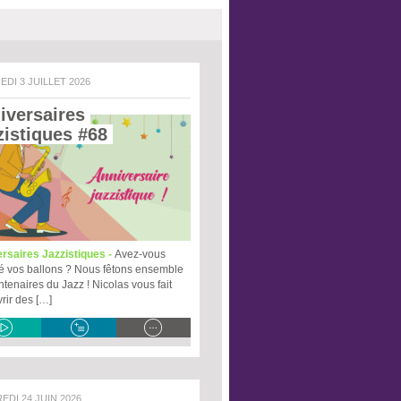
EDI 3 JUILLET 2026
iversaires 
zistiques #68 
rsaires Jazzistiques -
Avez-vous
é vos ballons ? Nous fêtons ensemble
ntenaires du Jazz ! Nicolas vous fait
rir des […]
REDI 24 JUIN 2026