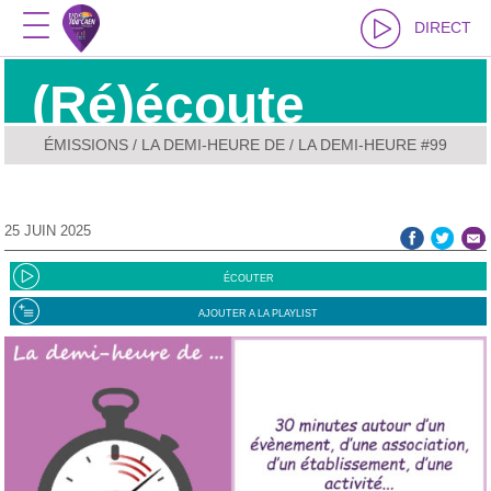
DIRECT
(Ré)écoute
ÉMISSIONS
/
LA DEMI-HEURE DE
/ LA DEMI-HEURE #99
25 JUIN 2025
ÉCOUTER
AJOUTER A LA PLAYLIST