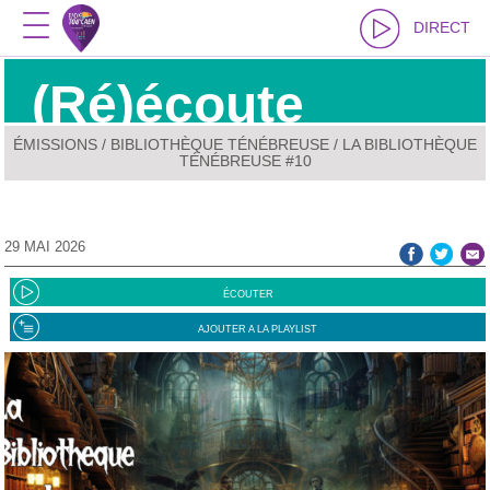
DIRECT
(Ré)écoute
ÉMISSIONS
/
BIBLIOTHÈQUE TÉNÉBREUSE
/ LA BIBLIOTHÈQUE
TÉNÉBREUSE #10
29 MAI 2026
ÉCOUTER
AJOUTER A LA PLAYLIST