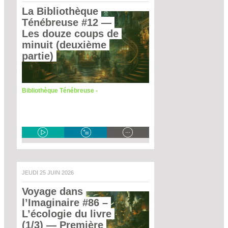
La Bibliothèque 
Ténébreuse #12
 — 
Les douze coups de 
minuit (deuxième 
partie) 
Bibliothèque Ténébreuse -
JEUDI 25 JUIN 2026
Voyage dans 
l’Imaginaire #86 – 
L’écologie du livre 
(1/3)
 — Première 