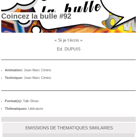
Coincez la bulle #92
« Si je t’écris »
Ed. DUPUIS
Animation:
Jean-Marc Cimino
Technique:
Jean-Marc Cimino
Format(s):
Talk-Show
Thématiques:
Littérature
EMISSIONS DE THEMATIQUES SIMILAIRES