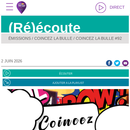
DIRECT
(Ré)écoute
ÉMISSIONS
/
COINCEZ LA BULLE
/ COINCEZ LA BULLE #92
2 JUIN 2026
ÉCOUTER
AJOUTER A LA PLAYLIST