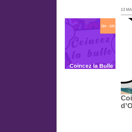
13 MA
11h - 12h
Coincez la Bulle
Coi
d’