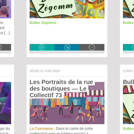
le
Bulles Zegomm -
Bulle
ard
eux […]
JEUDI 11 JUIN 2026
LUNDI
Les Portraits de la rue 
Bul
des boutiques
 — Le 
Collectif 73 
ger du
La Caennaise -
Dans le cadre de notre
Bulle
sur la
partenariat avec le bailleur social La