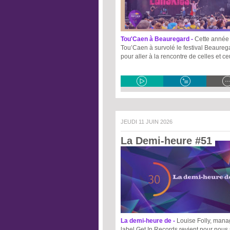
Tou'Caen à Beauregard -
Cette année 
Tou’Caen à survolé le festival Beaureg
pour aller à la rencontre de celles et c
JEUDI 11 JUIN 2026
La Demi-heure #51 
La demi-heure de -
Louise Folly, mana
label Get In Records revient pour nous 