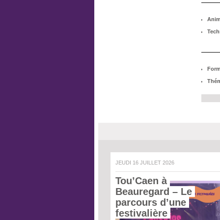
Anim
Tech
Form
Thém
JEUDI 16 JUILLET 2026
Tou’Caen à 
Beauregard – Le 
parcours d’une 
festivalière 