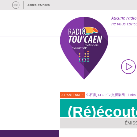
Zones d'Ondes
Aucune radio
ne vous conce
久石譲, ロンドン交響楽団 - Links
A L'ANTENNE :
(Ré)écout
ÉMIS