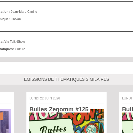
ation:
Jean-Marc Cimino
nique:
Caolàn
at(s):
Talk-Show
atiques:
Culture
EMISSIONS DE THEMATIQUES SIMILAIRES
LUNDI 22 JUIN 2026
LUNDI
Bulles Zegomm #125 
Bul