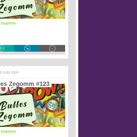
s Zegomm -
 8 JUIN 2026
les Zegomm #123 
s Zegomm -