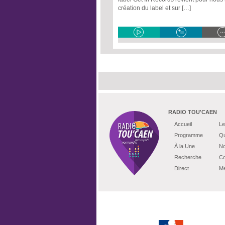
création du label et sur […]
RADIO TOU'CAEN
Accueil
Le
Programme
Qu
À la Une
No
Recherche
Co
Direct
Me