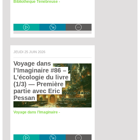
Bibliothèque Ténébreuse -
JEUDI 25 JUIN 2026
Voyage dans 
l’Imaginaire #86 – 
L’écologie du livre 
(1/3)
 — Première 
partie avec Eric 
Pessan 
Voyage dans l'Imaginaire -