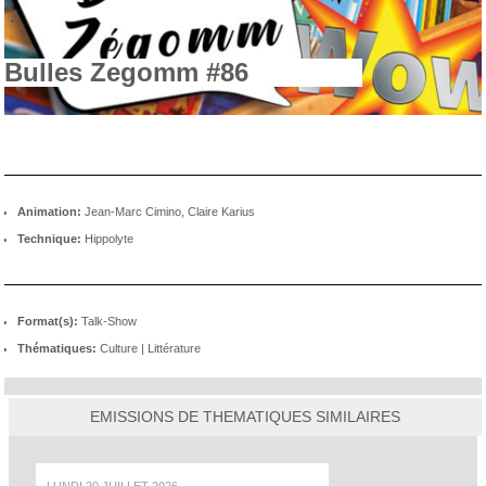
Bulles Zegomm #86
Animation:
Jean-Marc Cimino, Claire Karius
Technique:
Hippolyte
Format(s):
Talk-Show
Thématiques:
Culture
|
Littérature
EMISSIONS DE THEMATIQUES SIMILAIRES
LUNDI 20 JUILLET 2026