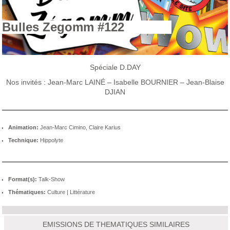
Bulles Zegomm #122
Spéciale D.DAY
Nos invités : Jean-Marc LAINÉ – Isabelle BOURNIER – Jean-Blaise
DJIAN
Animation:
Jean-Marc Cimino, Claire Karius
Technique:
Hippolyte
Format(s):
Talk-Show
Thématiques:
Culture
|
Littérature
EMISSIONS DE THEMATIQUES SIMILAIRES