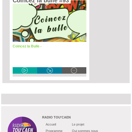
Coincez la bulle #93 
Coincez la Bulle -
RADIO TOU'CAEN
Accueil
Le projet
Programme
Qui sommes nous