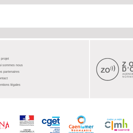
 projet
i sommes nous
s partenaires
ntact
ntions légales