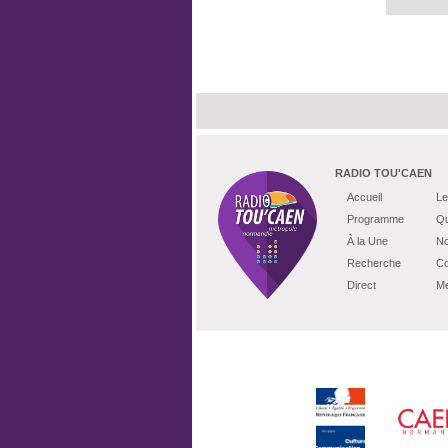
RADIO TOU'CAEN
Accueil
Le
Programme
Qu
À la Une
No
Recherche
Co
Direct
Me