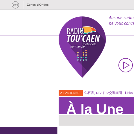
Zones d'Ondes
Aucune radio
ne vous conce
久石譲, ロンドン交響楽団 - Links
A L'ANTENNE :
À la Une